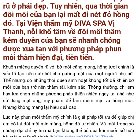
rũ ở phái đẹp. Tuy nhiên, qua thời gian
đôi môi của bạn lại mất đi nét đỏ hồng
đó. Tại Viện thẩm mỹ DIVA SPA Vị
Thanh, nỗi khổ tâm về đôi môi thâm
kém duyên của bạn sẽ nhanh chóng
được xua tan với phương pháp phun
môi thâm hiện đại, tiên tiến.
Khuôn miệng quyến rũ với bờ môi căng mọng, hồng tươi chính là
yếu tố tạo nên sức hút cho gương mặt của một người phụ nữ.
Thế nhưng, do những thói quen sinh hoạt không tốt đã khiến bờ
môi của bạn trở nên thâm tái, kém sắc. Thông thường, chị em
hay lựa chọn những phương pháp thiên nhiên ngay tại nhà như
sử dụng mật ong, mỹ phẩm để làm mềm mịn và hồng môi.
Nhưng không mang lại hiệu quả cao.
Lúc này, phun môi thẩm mỹ chính là giải pháp tối ưu để giúp chị
em có lại đôi môi mịn màng, hồng đỏ tự nhiên. Và một trong số
những địa chỉ uy tín mà bạn không thể bỏ qua khi muốn sở hữu