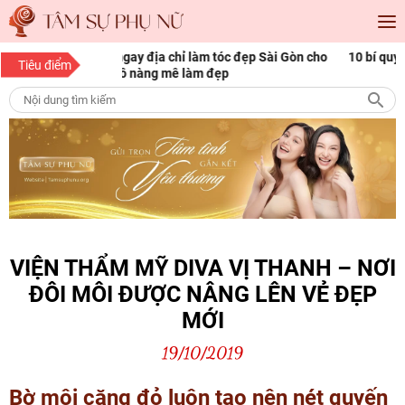
tóc đẹp Sài Gòn cho
10 bí quyết làm đẹp cho nàng mọi độ tuổi
Tiêu điểm
đẹp
VIỆN THẨM MỸ DIVA VỊ THANH – NƠI
ĐÔI MÔI ĐƯỢC NÂNG LÊN VẺ ĐẸP
MỚI
19/10/2019
Bờ môi căng đỏ luôn tạo nên nét quyến