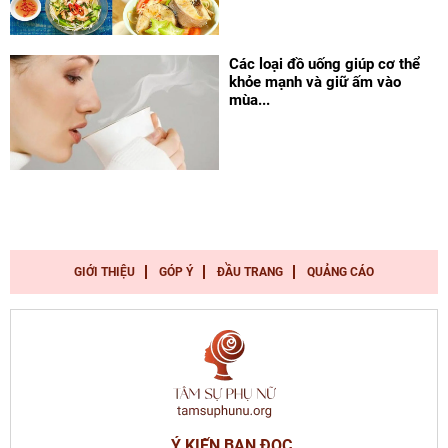
Các loại đồ uống giúp cơ thể
khỏe mạnh và giữ ấm vào
mùa...
GIỚI THIỆU
GÓP Ý
ĐẦU TRANG
QUẢNG CÁO
Ý KIẾN BẠN ĐỌC