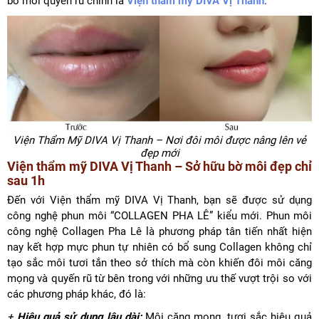
bờ môi quyến rũ chính là
Viện thẩm mỹ DIVA Vị Thanh
.
Viện Thẩm Mỹ DIVA Vị Thanh – Nơi đôi môi được nâng lên vẻ
đẹp mới
Viện thẩm mỹ DIVA Vị Thanh – Sở hữu bờ môi đẹp chỉ
sau 1h
Đến với Viện thẩm mỹ DIVA Vị Thanh, bạn sẽ được sử dụng
công nghệ phun môi “COLLAGEN PHA LÊ” kiểu mới. Phun môi
công nghệ Collagen Pha Lê là phương pháp tân tiến nhất hiện
nay kết hợp mực phun tự nhiên có bổ sung Collagen không chỉ
tạo sắc môi tươi tắn theo sở thích mà còn khiến đôi môi căng
mọng và quyến rũ từ bên trong với những ưu thế vượt trội so với
các phương pháp khác, đó là:
+
Hiệu quả sử dụng lâu dài:
Môi căng mọng, tươi sắc hiệu quả