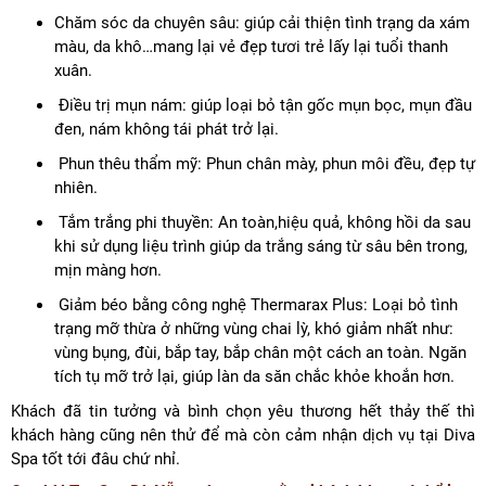
Chăm sóc da chuyên sâu: giúp cải thiện tình trạng da xám
màu, da khô…mang lại vẻ đẹp tươi trẻ lấy lại tuổi thanh
xuân.
Điều trị mụn nám: giúp loại bỏ tận gốc mụn bọc, mụn đầu
đen, nám không tái phát trở lại.
Phun thêu thẩm mỹ: Phun chân mày, phun môi đều, đẹp tự
nhiên.
Tắm trắng phi thuyền: An toàn,hiệu quả, không hồi da sau
khi sử dụng liệu trình giúp da trắng sáng từ sâu bên trong,
mịn màng hơn.
Giảm béo bằng công nghệ Thermarax Plus: Loại bỏ tình
trạng mỡ thừa ở những vùng chai lỳ, khó giảm nhất như:
vùng bụng, đùi, bắp tay, bắp chân một cách an toàn. Ngăn
tích tụ mỡ trở lại, giúp làn da săn chắc khỏe khoắn hơn.
Khách đã tin tưởng và bình chọn yêu thương hết thảy thế thì
khách hàng cũng nên thử để mà còn cảm nhận dịch vụ tại Diva
Spa tốt tới đâu chứ nhỉ.