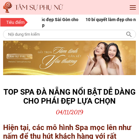
óc đẹp Sài Gòn cho
10 bí quyết làm đẹp cho nàng mọi độ tuổi
1
Tiêu điểm
p
n
TOP SPA ĐÀ NẴNG NỔI BẬT DỄ DÀNG
CHO PHÁI ĐẸP LỰA CHỌN
04/11/2019
Hiện tại, các mô hình Spa mọc lên như
nấm để thu hút khách hàng với rất