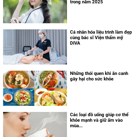
trong năm 2025
Cá nhân hóa liệu trình làm đẹp
cùng bác sĩ Viện thẩm mỹ
DIVA
Những thói quen khi ăn canh
gây hại cho sức khỏe
Các loại đồ uống giúp cơ thể
khỏe mạnh và giữ ấm vào
mùa...