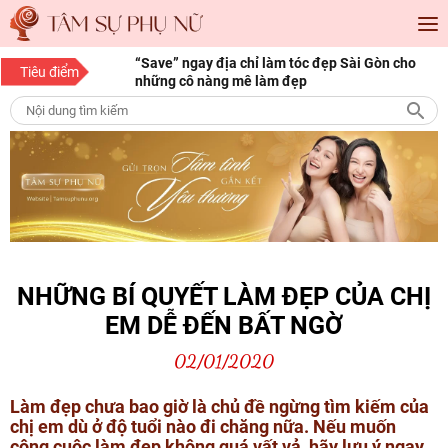
y địa chỉ làm tóc đẹp Sài Gòn cho
10 bí quyết làm đẹp cho nàng mọi
Tiêu điểm
nàng mê làm đẹp
NHỮNG BÍ QUYẾT LÀM ĐẸP CỦA CHỊ
EM DỄ ĐẾN BẤT NGỜ
02/01/2020
Làm đẹp chưa bao giờ là chủ đề ngừng tìm kiếm của
chị em dù ở độ tuổi nào đi chăng nữa. Nếu muốn
công cuộc làm đẹp không quá vất vả, hãy lưu ý ngay