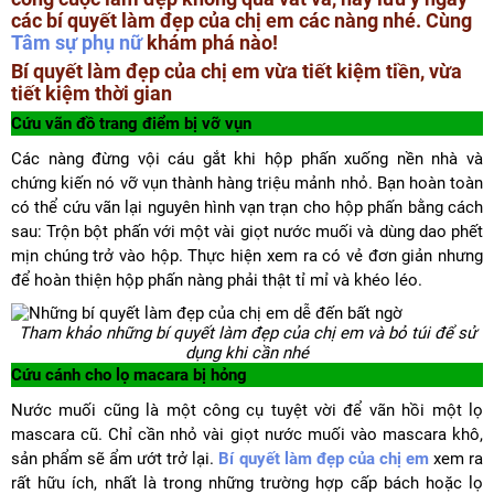
các bí quyết làm đẹp của chị em các nàng nhé. Cùng
Tâm sự phụ nữ
khám phá nào!
Bí quyết làm đẹp của chị em vừa tiết kiệm tiền, vừa
tiết kiệm thời gian
Cứu vãn đồ trang điểm bị vỡ vụn
Các nàng đừng vội cáu gắt khi hộp phấn xuống nền nhà và
chứng kiến nó vỡ vụn thành hàng triệu mảnh nhỏ. Bạn hoàn toàn
có thể cứu vãn lại nguyên hình vạn trạn cho hộp phấn bằng cách
sau: Trộn bột phấn với một vài giọt nước muối và dùng dao phết
mịn chúng trở vào hộp. Thực hiện xem ra có vẻ đơn giản nhưng
để hoàn thiện hộp phấn nàng phải thật tỉ mỉ và khéo léo.
Tham khảo những bí quyết làm đẹp của chị em và bỏ túi để sử
dụng khi cần nhé
Cứu cánh cho lọ macara bị hỏng
Nước muối cũng là một công cụ tuyệt vời để vãn hồi một lọ
mascara cũ. Chỉ cần nhỏ vài giọt nước muối vào mascara khô,
sản phẩm sẽ ẩm ướt trở lại.
Bí quyết làm đẹp của chị em
xem ra
rất hữu ích, nhất là trong những trường hợp cấp bách hoặc lọ