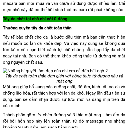
macara bạn mới mua và vẫn chưa sử dụng được nhiều lần. Chỉ
mẹo nhỏ này đã có thể hồi sinh thỏi macara rồi phải không nào.
Tẩy da chết tại nhà chỉ với 0 đồng
Thường xuyên tẩy da chết toàn thân.
Tẩy tế bào chết cho da là bước đầu tiên mà bạn cần thực hiện
nếu muốn có làn da khỏe đẹp. Và việc này cũng sẽ không quá
tốn kém nếu bạn biết cách tự chế những hỗn hợp tẩy da chết
ngay tại nhà. Bạn có thể tham khảo công thức từ đường và mật
ong nguyên chất sau.
Tẩy da chết toàn thân đơn giản với công thức từ đường nâu và
mật ong
Mật ong giúp bổ sung các dưỡng chất, độ ẩm, kích tái tạo da và
chống lão hóa, rất thích hợp với làn da khô. Ngay lần đầu tiên sử
dụng, bạn sẽ cảm nhận được sự tươi mới và sáng mịn trên da
của mình.
Thành phần gồm ½ chén đường và 3 thìa mật ong. Làm ẩm da
rồi bôi hỗn hợp này lên toàn thân, từ đó massage nhẹ nhàng
khoảng 20 phút rồi làm sạch bằng nước.