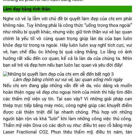
Làm đẹp bằng tinh thần
Nghe có vẻ lạ lẫm với chủ đề bí quyết làm đẹp của chị em phải
không nào. Tuy không phải là công thức “uống trong thoa ngoài”
như nhiều bí quyết khác, nhưng việc giữ tinh thần vui vẻ lạc quan
chính là yếu tố vô cùng quan trọng giúp làn da của bạn luôn
khỏe đẹp từ trong ra ngoài. Hãy luôn luôn suy nghĩ tích cực, vui
vẻ, hạn chế đầu óc không bị quá căng thẳng. Lo lắng có ảnh
hưởng rất xấu đến cơ quan, kể cả là làn da của chúng ta. Nhìn
bạn sẽ trẻ và đẹp hơn nếu bạn luôn lạc quan và yêu đời đấy!
Làm đẹp bằng chính sự vui vẻ, lạc quan sống mỗi ngày
Nếu chị em đang gặp những vấn đề về da, vóc dáng và muốn
hoàn thiện ngay vẻ đẹp cho ngoại hình của mình thì hãy tìm đến
các thẩm mỹ viện uy tín. Tại sao vậy? Vì những giải pháp can
thiệp trực tiếp bằng máy móc, công nghệ giúp các khuyết điểm
được cải thiện triệt để lại nhanh chóng. Phù hợp với những
người bận rộn và khá “lười” khi làm những công việc thủ công.
Thẩm mỹ viện Diva có các dịch vụ như: điều trị sẹo rỗ bằng máy
Laser Fractional CO2, Phun thêu thẩm mỹ, điều trị nám, tàn