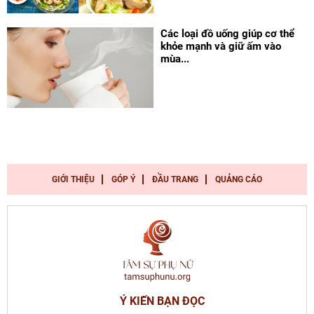
Các loại đồ uống giúp cơ thể
khỏe mạnh và giữ ấm vào
mùa...
GIỚI THIỆU
GÓP Ý
ĐẦU TRANG
QUẢNG CÁO
Ý KIẾN BẠN ĐỌC