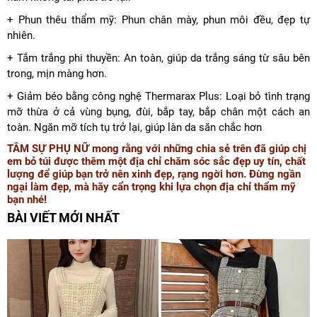
+ Phun thêu thẩm mỹ: Phun chân mày, phun môi đều, đẹp tự
nhiên.
+ Tắm trắng phi thuyền: An toàn, giúp da trắng sáng từ sâu bên
trong, mịn màng hơn.
+ Giảm béo bằng công nghệ Thermarax Plus: Loại bỏ tình trạng
mỡ thừa ở cả vùng bụng, đùi, bắp tay, bắp chân một cách an
toàn. Ngăn mỡ tích tụ trở lại, giúp làn da săn chắc hơn
TÂM SỰ PHỤ NỮ mong rằng với những chia sẻ trên đã giúp chị
em bỏ túi được thêm một địa chỉ chăm sóc sắc đẹp uy tín, chất
lượng để giúp bạn trở nên xinh đẹp, rạng ngời hơn. Đừng ngần
ngại làm đẹp, mà hãy cẩn trọng khi lựa chọn địa chỉ thẩm mỹ
bạn nhé!
BÀI VIẾT MỚI NHẤT