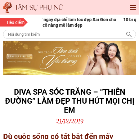
tóc đẹp Sài Gòn cho
10 bí quyết làm đẹp cho nàng mọi độ tuổi
Tiêu điểm
đẹp
DIVA SPA SÓC TRĂNG – “THIÊN
ĐƯỜNG” LÀM ĐẸP THU HÚT MỌI CHỊ
EM
21/12/2019
Dù cuộc sống có tất bật đến mấy