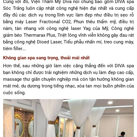
Cùng với đó, Viện Thẩm Mỹ Diva nói chung bao gồm DIVA spa
Sóc Trăng luôn cập nhật công nghệ hiện đại nhất và cung cấp
đầy đủ các dịch vụ trong lĩnh vực làm đẹp như điều trị sẹo rỗ
bằng máy Laser Fractional CO2, Phun thêu thẩm mỹ, điều trị
nám, tàn nhang với công nghệ laser Yag của Mỹ, Công nghệ
giảm béo Thermarax Plus, Triệt lông vĩnh viễn không gây đau rát
bằng công nghệ Dioed Laser, Tiểu phẫu nhấn mí, treo cung mày,
tiêm filler….
Không gian spa sang trọng, thoải mái nhất
Hơn thế, sau những giờ làm việc căng thẳng đến với DIVA spa
bạn không chỉ được trải nghiệm những dịch vụ làm đẹp cao cấp,
massage thư giãn chuyên nghiệp mà còn tận hưởng không gian
mát mẻ, du dương trong tiếng nhạc, xóa tan mọi buồn phiền của
cuộc sống.