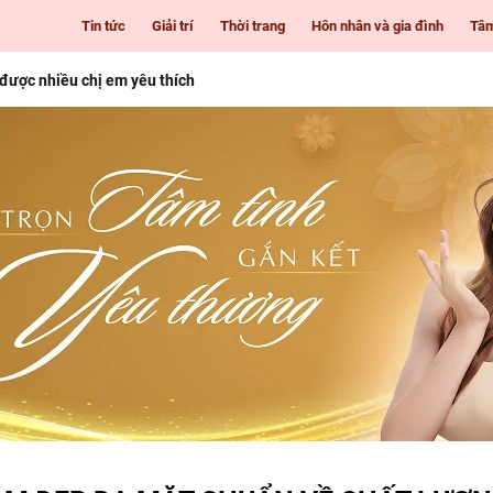
Tin tức
Giải trí
Thời trang
Hôn nhân và gia đình
Tâ
 được nhiều chị em yêu thích
i Gòn cho những cô nàng mê làm đẹp
 tuổi
nhiên giúp nàng luôn tươi trẻ