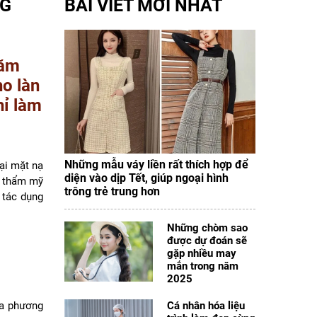
NG
BÀI VIẾT MỚI NHẤT
hăm
ho làn
hỉ làm
Những mẫu váy liền rất thích hợp để
ại mặt nạ
diện vào dịp Tết, giúp ngoại hình
, thẩm mỹ
trông trẻ trung hơn
 tác dụng
Những chòm sao
được dự đoán sẽ
gặp nhiều may
mắn trong năm
2025
ra phương
Cá nhân hóa liệu