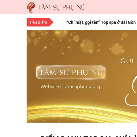
Tiêu điểm
“Chỉ mặt, gọi tên” Top spa ở Sài Gòn
“Save” ngay địa chỉ làm tóc đẹp Sà
10 bí quyết làm đẹp cho nàng mọi độ
15 bí quyết làm đẹp da mặt từ thiên 