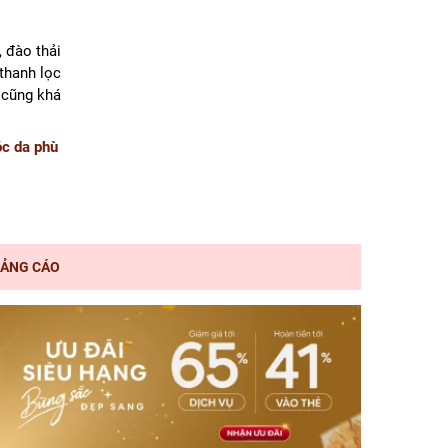
, đào thải
thanh lọc
 cũng khá
óc da phù
ẢNG CÁO