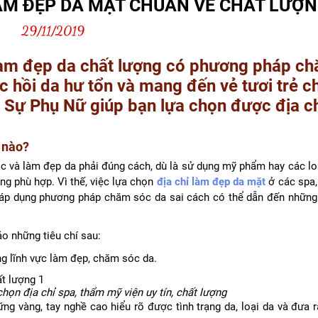
LÀM ĐẸP DA MẶT CHUẨN VỀ CHẤT LƯỢ
29/11/2019
làm đẹp da chất lượng có phương pháp c
c hồi da hư tổn và mang đến vẻ tươi trẻ c
 Sự Phụ Nữ giúp bạn lựa chọn được địa c
 nào?
óc và làm đẹp da phải đúng cách, dù là sử dụng mỹ phẩm hay các lo
ợng phù hợp. Vì thế, việc lựa chọn
địa chỉ làm đẹp da mặt
ở các spa
, áp dụng phương pháp chăm sóc da sai cách có thể dẫn đến những
o những tiêu chí sau:
g lĩnh vực làm đẹp, chăm sóc da.
ọn địa chỉ spa, thẩm mỹ viện uy tín, chất lượng
ững vàng, tay nghề cao hiểu rõ được tình trạng da, loại da và đưa 