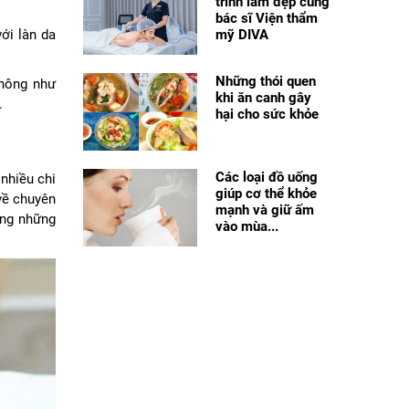
trình làm đẹp cùng
bác sĩ Viện thẩm
ới làn da
mỹ DIVA
Những thói quen
thông như
khi ăn canh gây
.
hại cho sức khỏe
Các loại đồ uống
nhiều chi
giúp cơ thể khỏe
về chuyên
mạnh và giữ ấm
ằng những
vào mùa...