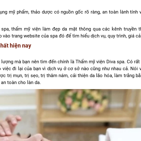
ụng mỹ phẩm, thảo dược có nguồn gốc rõ ràng, an toàn lành tính v
ng spa, thẩm mỹ viện làm đẹp da mặt thông qua các kênh truyền 
 vào trang website của spa đó để tìm hiểu dịch vụ, quy trình, giá cả
hất hiện nay
lượng mà bạn nên tìm đến chính là Thẩm mỹ viện Diva spa. Có rất 
 việc đi lại của bạn vì dịch vụ ở cơ sở nào cũng như nhau cả. Nói 
trị mụn, trị sẹo, trị thâm nám, cải thiện da lão hóa, làm trắng b
 an toàn cho làn da.