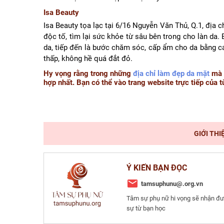
Isa Beauty
Isa Beauty tọa lạc tại 6/16 Nguyễn Văn Thủ, Q.1, địa c
độc tố, tìm lại sức khỏe từ sâu bên trong cho làn da.
da, tiếp đến là bước chăm sóc, cấp ẩm cho da bằng cá
thấp, không hề quá đắt đỏ.
Hy vọng rằng trong những
địa chỉ làm đẹp da mặt
mà c
hợp nhất. Bạn có thể vào trang website trực tiếp của 
GIỚI THI
Ý KIẾN BẠN ĐỌC
tamsuphunu@.org.vn
Tâm sự phụ nữ hi vọng sẽ nhận đư
sự từ bạn học