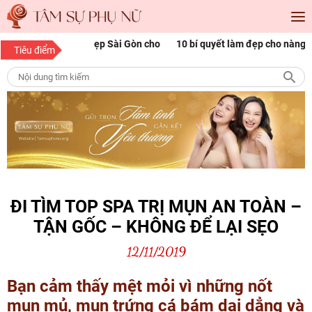
óc đẹp Sài Gòn cho
10 bí quyết làm đẹp cho nàng mọi độ tuổi
1
Tiêu điểm
p
n
ĐI TÌM TOP SPA TRỊ MỤN AN TOÀN –
TẬN GỐC – KHÔNG ĐỂ LẠI SẸO
12/11/2019
Bạn cảm thấy mệt mỏi vì những nốt
mụn mủ, mụn trứng cá bám dai dẳng và