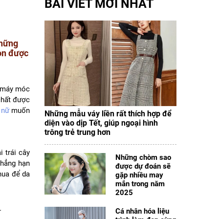
BÀI VIẾT MỚI NHẤT
những
họn được
ị máy móc
chất được
 nữ
muốn
Những mẫu váy liền rất thích hợp để
diện vào dịp Tết, giúp ngoại hình
trông trẻ trung hơn
 trái cây
Những chòm sao
Chẳng hạn
được dự đoán sẽ
hua để da
gặp nhiều may
mắn trong năm
2025
.
Cá nhân hóa liệu