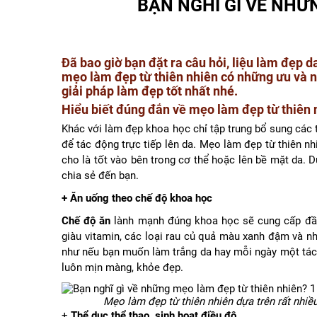
BẠN NGHĨ GÌ VỀ NHỮ
Đã bao giờ bạn đặt ra câu hỏi, liệu làm đẹp 
mẹo làm đẹp từ thiên nhiên có những ưu và n
giải pháp làm đẹp tốt nhất nhé.
Hiểu biết đúng đắn về mẹo làm đẹp từ thiên 
Khác với làm đẹp khoa học chỉ tập trung bổ sung các t
để tác động trực tiếp lên da. Mẹo làm đẹp từ thiên n
cho là tốt vào bên trong cơ thể hoặc lên bề mặt da.
chia sẻ đến bạn.
+ Ăn uống theo chế độ khoa học
Chế độ ăn
lành mạnh đúng khoa học sẽ cung cấp đầy
giàu vitamin, các loại rau củ quả màu xanh đậm và nh
như nếu bạn muốn làm trắng da hay mỗi ngày một tách
luôn mịn màng, khỏe đẹp.
Mẹo làm đẹp từ thiên nhiên dựa trên rất nhiề
+
Thể dục thể thao, sinh hoạt điều độ