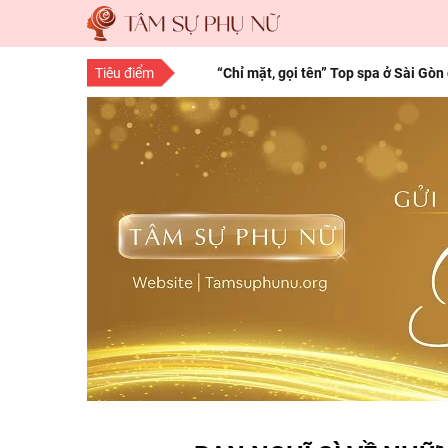
Tiêu điểm
“Chỉ mặt, gọi tên” Top spa ở Sài Gòn
“Save” ngay địa chỉ làm tóc đẹp Sà
10 bí quyết làm đẹp cho nàng mọi độ
15 bí quyết làm đẹp da mặt từ thiên 