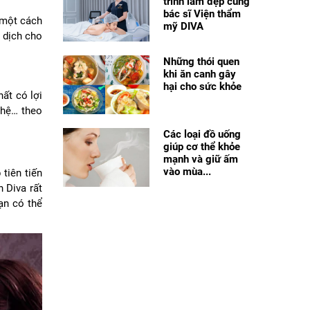
trình làm đẹp cùng
bác sĩ Viện thẩm
 một cách
mỹ DIVA
 dịch cho
Những thói quen
khi ăn canh gây
hại cho sức khỏe
ất có lợi
ghệ… theo
Các loại đồ uống
giúp cơ thể khỏe
mạnh và giữ ấm
vào mùa...
tiên tiến
 Diva rất
ạn có thể