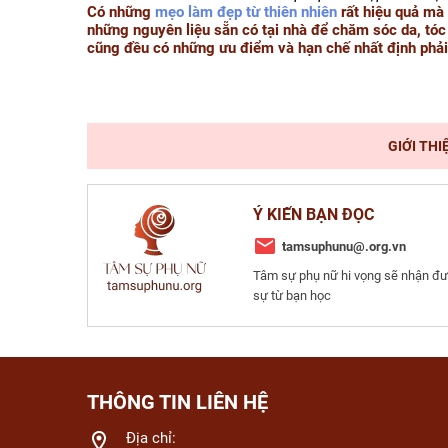
Có những
mẹo làm đẹp từ thiên nhiên
rất hiệu quả mà 
những nguyên liệu sẵn có tại nhà để chăm sóc da, tóc
cũng đều có những ưu điểm và hạn chế nhất định phải
GIỚI THI
Ý KIẾN BẠN ĐỌC
tamsuphunu@.org.vn
Tâm sự phụ nữ hi vọng sẽ nhận đư
sự từ bạn học
THÔNG TIN LIÊN HỆ
Địa chỉ: