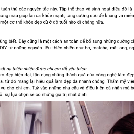
tuân thủ các nguyên tắc này. Tập thể thao và sinh hoạt điều độ là
 thông máu giúp làn da khỏe mạnh, tăng cường sức đề kháng và miễn
o một cơ thể khỏe đẹp dù ở độ tuổi nào đi chăng nữa.
ũng biết. Đây cũng là một cách an toàn để bổ sung những dưỡng ch
IY từ những nguyên liệu thiên nhiên như bơ, matcha, mật ong, n
t nạ thiên nhiên được chị em rất yêu thích
m đẹp hiện đại, tận dụng những thành quả của công nghệ làm đẹp 
a, từ đó mang lại hiệu quả làm đẹp da nhanh chóng. Thẩm mỹ viện
 vụ cho chị em. Tuỳ vào những nhu cầu và điều kiện cá nhân mà b
 sự lựa chọn sẽ có những giá trị nhất định.