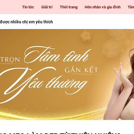
Tin tức
Giải trí
Thời trang
Hôn nhân và gia đình
Tâ
 được nhiều chị em yêu thích
i Gòn cho những cô nàng mê làm đẹp
 tuổi
nhiên giúp nàng luôn tươi trẻ