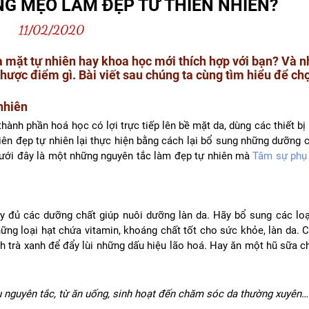
NG MẸO LÀM ĐẸP TỪ THIÊN NHIÊN?
11/02/2020
da mặt tự nhiên hay khoa học mới thích hợp với bạn? Và 
hược điểm gì. Bài viết sau chúng ta cùng tìm hiểu để c
nhiên
hành phần hoá học có lợi trực tiếp lên bề mặt da, dùng các thiết b
hiên đẹp tự nhiên lại thực hiện bằng cách lại bổ sung những dưỡng 
 Dưới đây là một những nguyên tắc làm đẹp tự nhiên mà
Tâm sự phụ
 đủ các dưỡng chất giúp nuôi dưỡng làn da. Hãy bổ sung các loại
ững loại hạt chứa vitamin, khoáng chất tốt cho sức khỏe, làn da. 
 trà xanh để đẩy lùi những dấu hiệu lão hoá. Hay ăn một hũ sữa c
u nguyên tắc, từ ăn uống, sinh hoạt đến chăm sóc da thường xuyên…