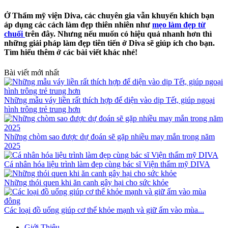
Ở Thẩm mỹ viện Diva, các chuyên gia vẫn khuyến khích bạn
áp dụng các cách làm đẹp thiên nhiên như
mẹo làm đẹp từ
chuối
trên đây. Nhưng nếu muốn có hiệu quả nhanh hơn thì
những giải pháp làm đẹp tiên tiến ở Diva sẽ giúp ích cho bạn.
Tìm hiểu thêm ở các bài viết khác nhé!
Bài viết mới nhất
Những mẫu váy liền rất thích hợp để diện vào dịp Tết, giúp ngoại
hình trông trẻ trung hơn
Những chòm sao được dự đoán sẽ gặp nhiều may mắn trong năm
2025
Cá nhân hóa liệu trình làm đẹp cùng bác sĩ Viện thẩm mỹ DIVA
Những thói quen khi ăn canh gây hại cho sức khỏe
Các loại đồ uống giúp cơ thể khỏe mạnh và giữ ấm vào mùa...
Giới Thiệu