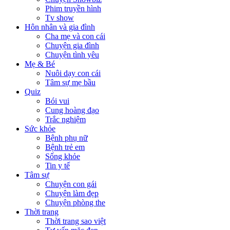
Phim truyền hình
Tv show
Hôn nhân và gia đình
Cha mẹ và con cái
Chuyện gia đình
Chuyện tình yêu
Mẹ & Bé
Nuôi dạy con cái
Tâm sự mẹ bầu
Quiz
Bói vui
Cung hoàng đạo
Trắc nghiệm
Sức khỏe
Bệnh phụ nữ
Bệnh trẻ em
Sống khỏe
Tin y tế
Tâm sự
Chuyện con gái
Chuyện làm đẹp
Chuyện phòng the
Thời trang
Thời trang sao việt