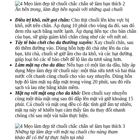
Ăn bên trong, làm đẹp bên ngoài với những quả chuối
Điều trị khô, nứt got chân:
Cho thịt chuối lên khu vực bị
khô, nứt trên chân. Áp dụng 10 phút cho vùng da đó, sau đó
đem rửa sạch bằng nước lạnh. Áp dụng liên tục cho bàn chân
của bạn, sữ giúp giảm khô chân cũng như các vết nứt nẻ.
Tẩy tế bào chết cho da thường xuyên:
Xay chuối chín, sau
đó thêm đường vào. Dùng hỗn hợp đó chà nhẹ lên da của
bạn, khi chà, chuối sẽ giữ ẩm cho da khô, và các hạt đường
giúp loại bỏ các tế bào chết để lộ làn da tươi sáng hơn.
Làm mặt nạ cho da dầu:
Nếu bạn có một làn da dầu, hãy áp
dụng Mẹo làm đẹp từ chuối này: một thìa sữa tươi và hai thìa
nước cốt chanh cùng chuối cho vào xay nhuyễn. Dùng hỗn
hợp đó làm mặt nạ đắp mặt trong vòng 20 phút, sau đó rửa
sạch và lau nhẹ bằng khăn mềm.
Mặt nạ với mật ong cho da khô:
Đen chuối xay nhuyễn
cùng một thìa mật ong sau đó đắp lên mặt và giữ khoảng 15
phút. Cả chuối và mật ong đều có đặc tính giữ ẩm tự nhiên,
mặt nạ này sẽ khiến bạn cảm thấy làn da thay đổi nhanh
chóng chỉ sau một vài tuần thực hiện.
Những tip làm đẹp với mặt nạ chuối cho nàng tham
khảo để có thể tự thực hiện tại nhà