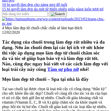
làm đẹp
10 bí quyết làm đẹp cho nàng mọi độ tuổi
15 bí quyết làm đẹp da mặt từ thiên nhiên giúp nàng luôn tươi trẻ
4 Mẹo làm đẹp từ chuối chắc chắn sẽ làm bạn thích
12/02/2020
Tác dụng của chuối trong làm đẹp rất nhiều và đa
dạng. Nếu ăn chuối đem lại các lợi ích về sức khỏe
thì việc áp dụng mẹo làm đẹp từ chuối chăm sóc
da và tóc sẽ giúp bạn bảo vệ và làm đẹp rất tốt.
Nào, cùng đọc ngay bài viết về các cách làm đẹp với
loại trái cây này cùng
Tâm sự phụ nữ
nhé!
Mẹo làm đẹp từ chuối – Spa tại nhà là đây
Tại sao chuối lại được chọn là loại trái cây có công dụng “thần kỳ”
cho sức khỏe lẫn sắc đẹp? Chuối vô cùng tốt cho tóc và da của bạn
vì nó có đặc tính giữ ẩm tự nhiên. Chuối rất giàu khoáng chất và
vitamin (Vitamin E, C, B và A) giúp chăm sóc da khỏe mạnh và
phục hồi tóc bị hư tổn. Chuối rất giàu kali và các loại dầu tự nhiên,