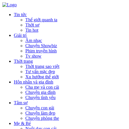
Tin tức
Thế giới quanh ta
Thời sự
Tin hot
Giải trí
Âm nhạc
Chuyện Showbiz
Phim truyền hình
Tv show
Thời trang
Thời trang sao việt
Tư vấn mặc đẹp
Xu hướng thế giới
Hôn nhân và gia đình
Cha mẹ và con cái
Chuyện gia đình
Chuyện tình yêu
Tâm sự
Chuyện con gái
Chuyện làm đẹp
Chuyện phòng the
Mẹ & Bé
Nuôi dạy con cái