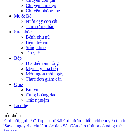
Chuyện con gái
Chuyện làm đẹp
Chuyện phòng the
Mẹ & Bé
Nuôi dạy con cái
Tâm sự mẹ bầu
Sức khỏe
Bệnh phụ nữ
Bệnh trẻ em
Sống khỏe
Tin y tế
Bếp
Địa điểm ăn uống
Mẹo hay nhà bếp
Món ngon mỗi ngày
Thực đơn giảm cân
Quiz
Bói vui
Cung hoàng đạo
Trắc nghiệm
Liên hệ
Tiêu điểm
“Chỉ mặt, gọi tên” Top spa ở Sài Gòn được nhiều chị em yêu thích
“Save” ngay địa chỉ làm tóc đẹp Sài Gòn cho những cô nàng mê