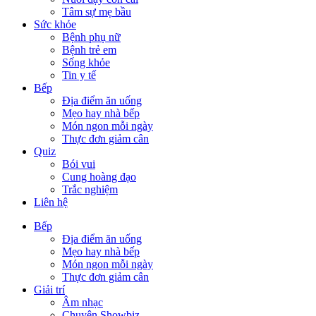
Tâm sự mẹ bầu
Sức khỏe
Bệnh phụ nữ
Bệnh trẻ em
Sống khỏe
Tin y tế
Bếp
Địa điểm ăn uống
Mẹo hay nhà bếp
Món ngon mỗi ngày
Thực đơn giảm cân
Quiz
Bói vui
Cung hoàng đạo
Trắc nghiệm
Liên hệ
Bếp
Địa điểm ăn uống
Mẹo hay nhà bếp
Món ngon mỗi ngày
Thực đơn giảm cân
Giải trí
Âm nhạc
Chuyện Showbiz