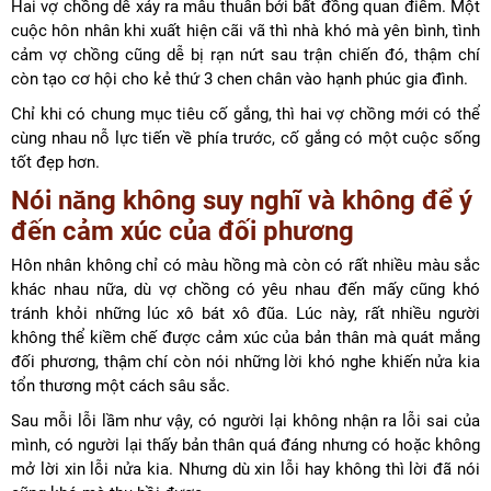
Hai vợ chồng dễ xảy ra mâu thuẫn bởi bất đồng quan điểm. Một
cuộc hôn nhân khi xuất hiện cãi vã thì nhà khó mà yên bình, tình
cảm vợ chồng cũng dễ bị rạn nứt sau trận chiến đó, thậm chí
còn tạo cơ hội cho kẻ thứ 3 chen chân vào hạnh phúc gia đình.
Chỉ khi có chung mục tiêu cố gắng, thì hai vợ chồng mới có thể
cùng nhau nỗ lực tiến về phía trước, cố gắng có một cuộc sống
tốt đẹp hơn.
Nói năng không suy nghĩ và không để ý
đến cảm xúc của đối phương
Hôn nhân không chỉ có màu hồng mà còn có rất nhiều màu sắc
khác nhau nữa, dù vợ chồng có yêu nhau đến mấy cũng khó
tránh khỏi những lúc xô bát xô đũa. Lúc này, rất nhiều người
không thể kiềm chế được cảm xúc của bản thân mà quát mắng
đối phương, thậm chí còn nói những lời khó nghe khiến nửa kia
tổn thương một cách sâu sắc.
Sau mỗi lỗi lầm như vậy, có người lại không nhận ra lỗi sai của
mình, có người lại thấy bản thân quá đáng nhưng có hoặc không
mở lời xin lỗi nửa kia. Nhưng dù xin lỗi hay không thì lời đã nói