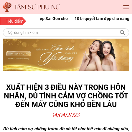
óc đẹp Sài Gòn cho
10 bí quyết làm đẹp cho nàng mọi độ tuổi
1
Tiêu điểm
p
n
XUẤT HIỆN 3 ĐIỀU NÀY TRONG HÔN
NHÂN, DÙ TÌNH CẢM VỢ CHỒNG TỐT
ĐẾN MẤY CŨNG KHÓ BỀN LÂU
14/04/2023
Dù tình cảm vợ chồng trước đó có tốt như thế nào đi chăng nữa,