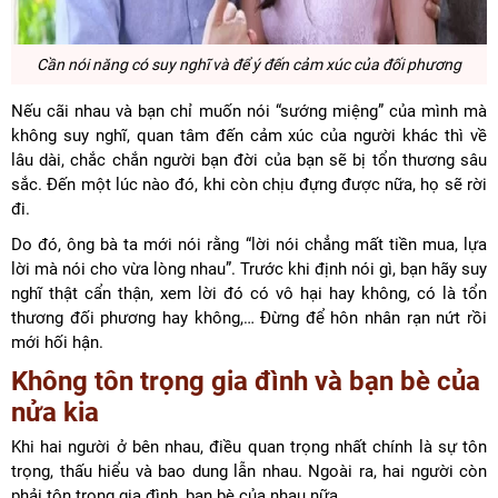
Cần nói năng có suy nghĩ và để ý đến cảm xúc của đối phương
Nếu cãi nhau và bạn chỉ muốn nói “sướng miệng” của mình mà
không suy nghĩ, quan tâm đến cảm xúc của người khác thì về
lâu dài, chắc chắn người bạn đời của bạn sẽ bị tổn thương sâu
sắc. Đến một lúc nào đó, khi còn chịu đựng được nữa, họ sẽ rời
đi.
Do đó, ông bà ta mới nói rằng “lời nói chẳng mất tiền mua, lựa
lời mà nói cho vừa lòng nhau”. Trước khi định nói gì, bạn hãy suy
nghĩ thật cẩn thận, xem lời đó có vô hại hay không, có là tổn
thương đối phương hay không,… Đừng để hôn nhân rạn nứt rồi
mới hối hận.
Không tôn trọng gia đình và bạn bè của
nửa kia
Khi hai người ở bên nhau, điều quan trọng nhất chính là sự tôn
trọng, thấu hiểu và bao dung lẫn nhau. Ngoài ra, hai người còn
phải tôn trọng gia đình, bạn bè của nhau nữa.