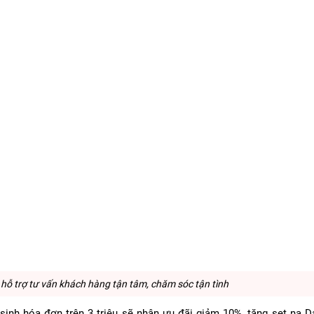
hỗ trợ tư vấn khách hàng tận tâm, chăm sóc tận tình
inh hóa đơn trên 3 triệu sẽ nhận ưu đãi giảm 10%, tặng set nạ Da