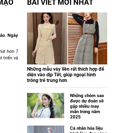
 MẠO
BÀI VIẾT MỚI NHẤT
hảo. Ngày
hút hơn 7
 triển và
Những mẫu váy liền rất thích hợp để
diện vào dịp Tết, giúp ngoại hình
trông trẻ trung hơn
Những chòm sao
được dự đoán sẽ
gặp nhiều may
mắn trong năm
2025
Cá nhân hóa liệu