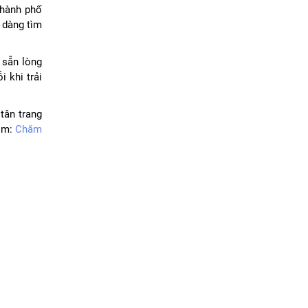
thành phố
ễ dàng tìm
 sẵn lòng
 khi trải
tân trang
gồm:
Chăm