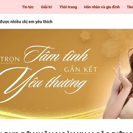
Tin tức
Giải trí
Thời trang
Hôn nhân và gia đình
Tâ
 được nhiều chị em yêu thích
i Gòn cho những cô nàng mê làm đẹp
 tuổi
nhiên giúp nàng luôn tươi trẻ