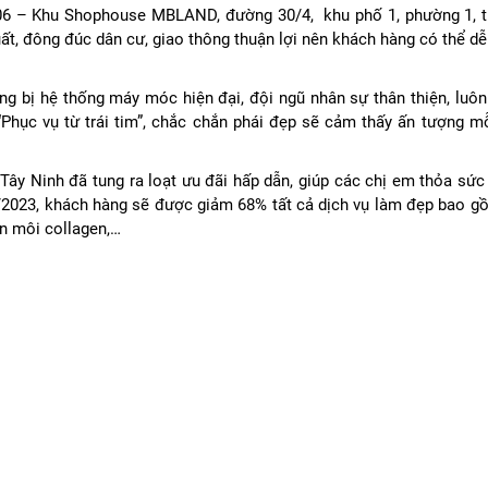
 L06 – Khu Shophouse MBLAND, đường 30/4, khu phố 1, phường 1, 
 uất, đông đúc dân cư, giao thông thuận lợi nên khách hàng có thể d
g bị hệ thống máy móc hiện đại, đội ngũ nhân sự thân thiện, luôn
Phục vụ từ trái tim”, chắc chắn phái đẹp sẽ cảm thấy ấn tượng mỗi
ây Ninh đã tung ra loạt ưu đãi hấp dẫn, giúp các chị em thỏa sức 
1/2023, khách hàng sẽ được giảm 68% tất cả dịch vụ làm đẹp bao 
Phun môi collagen,…