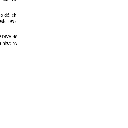
o đó, chị
9k, 199k,
ỹ DIVA đã
g như: Ny