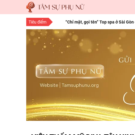
Tiêu điểm
“Chỉ mặt, gọi tên” Top spa ở Sài Gòn
“Save” ngay địa chỉ làm tóc đẹp Sà
10 bí quyết làm đẹp cho nàng mọi độ
15 bí quyết làm đẹp da mặt từ thiên 