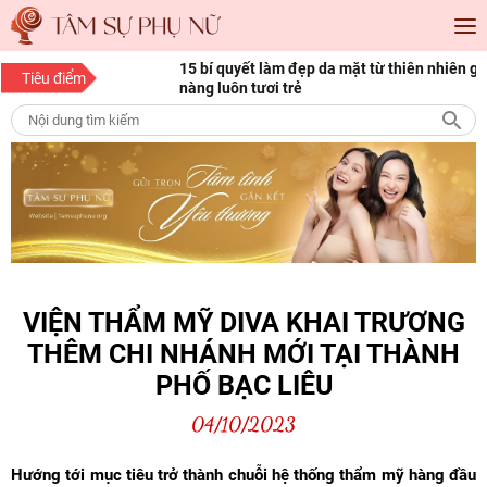
àng mọi độ tuổi
15 bí quyết làm đẹp da mặt từ thiên nhiên giúp
“
Tiêu điểm
nàng luôn tươi trẻ
c
VIỆN THẨM MỸ DIVA KHAI TRƯƠNG
THÊM CHI NHÁNH MỚI TẠI THÀNH
PHỐ BẠC LIÊU
04/10/2023
Hướng tới mục tiêu trở thành chuỗi hệ thống thẩm mỹ hàng đầu