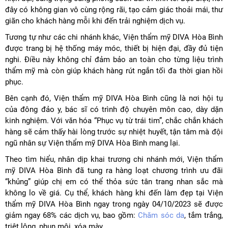
đây có không gian vô cùng rộng rãi, tạo cảm giác thoải mái, thư
giãn cho khách hàng mỗi khi đến trải nghiệm dịch vụ.
Tương tự như các chi nhánh khác, Viện thẩm mỹ DIVA Hòa Bình
được trang bị hệ thống máy móc, thiết bị hiện đại, đầy đủ tiện
nghi. Điều này không chỉ đảm bảo an toàn cho từng liệu trình
thẩm mỹ mà còn giúp khách hàng rút ngắn tối đa thời gian hồi
phục.
Bên cạnh đó, Viện thẩm mỹ DIVA Hòa Bình cũng là nơi hội tụ
của đông đảo y, bác sĩ có trình độ chuyên môn cao, dày dặn
kinh nghiệm. Với văn hóa “Phục vụ từ trái tim”, chắc chắn khách
hàng sẽ cảm thấy hài lòng trước sự nhiệt huyết, tận tâm mà đội
ngũ nhân sự Viện thẩm mỹ DIVA Hòa Bình mang lại.
Theo tìm hiểu, nhân dịp khai trương chi nhánh mới, Viện thẩm
mỹ DIVA Hòa Bình đã tung ra hàng loạt chương trình ưu đãi
“khủng” giúp chị em có thể thỏa sức tân trang nhan sắc mà
không lo về giá. Cụ thể, khách hàng khi đến làm đẹp tại Viện
thẩm mỹ DIVA Hòa Bình ngay trong ngày 04/10/2023 sẽ được
giảm ngay 68% các dịch vụ, bao gồm:
Chăm sóc da
, tắm trắng,
triệt lông, phun môi, xóa mày,…