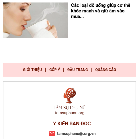
Các loại đồ uống giúp cơ thể
khỏe mạnh và giữ ấm vào
mùa...
GIỚI THIỆU
GÓP Ý
ĐẦU TRANG
QUẢNG CÁO
Ý KIẾN BẠN ĐỌC
tamsuphunu@.org.vn