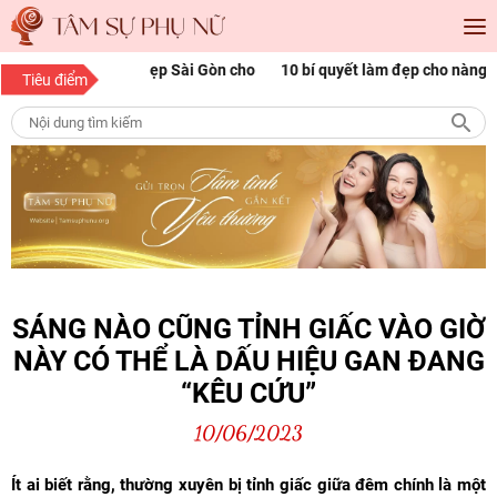
óc đẹp Sài Gòn cho
10 bí quyết làm đẹp cho nàng mọi độ tuổi
1
Tiêu điểm
p
n
SÁNG NÀO CŨNG TỈNH GIẤC VÀO GIỜ
NÀY CÓ THỂ LÀ DẤU HIỆU GAN ĐANG
“KÊU CỨU”
10/06/2023
Ít ai biết rằng, thường xuyên bị tỉnh giấc giữa đêm chính là một