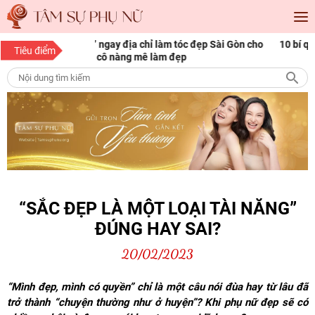
làm tóc đẹp Sài Gòn cho
10 bí quyết làm đẹp cho nàng mọi độ tuổi
Tiêu điểm
àm đẹp
“SẮC ĐẸP LÀ MỘT LOẠI TÀI NĂNG”
ĐÚNG HAY SAI?
20/02/2023
“Mình đẹp, mình có quyền” chỉ là một câu nói đùa hay từ lâu đã
trở thành “chuyện thường như ở huyện”? Khi phụ nữ đẹp sẽ có