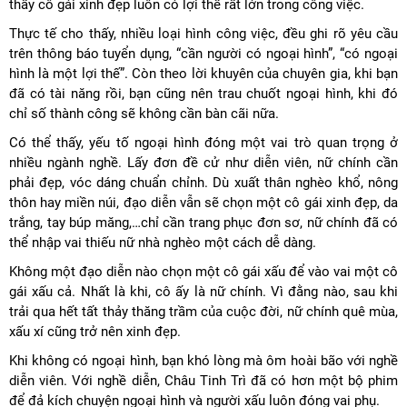
thấy cô gái xinh đẹp luôn có lợi thế rất lớn trong công việc.
Thực tế cho thấy, nhiều loại hình công việc, đều ghi rõ yêu cầu
trên thông báo tuyển dụng, “cần người có ngoại hình”, “có ngoại
hình là một lợi thế”. Còn theo lời khuyên của chuyên gia, khi bạn
đã có tài năng rồi, bạn cũng nên trau chuốt ngoại hình, khi đó
chỉ số thành công sẽ không cần bàn cãi nữa.
Có thể thấy, yếu tố ngoại hình đóng một vai trò quan trọng ở
nhiều ngành nghề. Lấy đơn đề cử như diễn viên, nữ chính cần
phải đẹp, vóc dáng chuẩn chỉnh. Dù xuất thân nghèo khổ, nông
thôn hay miền núi, đạo diễn vẫn sẽ chọn một cô gái xinh đẹp, da
trắng, tay búp măng,…chỉ cần trang phục đơn sơ, nữ chính đã có
thể nhập vai thiếu nữ nhà nghèo một cách dễ dàng.
Không một đạo diễn nào chọn một cô gái xấu để vào vai một cô
gái xấu cả. Nhất là khi, cô ấy là nữ chính. Vì đằng nào, sau khi
trải qua hết tất thảy thăng trầm của cuộc đời, nữ chính quê mùa,
xấu xí cũng trở nên xinh đẹp.
Khi không có ngoại hình, bạn khó lòng mà ôm hoài bão với nghề
diễn viên. Với nghề diễn, Châu Tinh Trì đã có hơn một bộ phim
để đả kích chuyện ngoại hình và người xấu luôn đóng vai phụ.