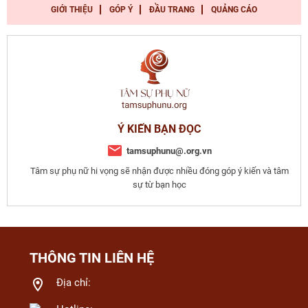
GIỚI THIỆU
GÓP Ý
ĐẦU TRANG
QUẢNG CÁO
Ý KIẾN BẠN ĐỌC
tamsuphunu@.org.vn
Tâm sự phụ nữ hi vọng sẽ nhận được nhiều đóng góp ý kiến và tâm
sự từ bạn học
THÔNG TIN LIÊN HỆ
Địa chỉ: