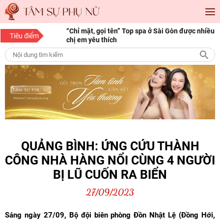
“Chỉ mặt, gọi tên” Top spa ở Sài Gòn được nhiều
Tiêu điểm
chị em yêu thích
“Save” ngay địa chỉ làm tóc đẹp Sài Gòn cho
những cô nàng mê làm đẹp
10 bí quyết làm đẹp cho nàng mọi độ tuổi
15 bí quyết làm đẹp da mặt từ thiên nhiên giúp
nàng luôn tươi trẻ
QUẢNG BÌNH: ỨNG CỨU THÀNH
CÔNG NHÀ HÀNG NỔI CÙNG 4 NGƯỜI
BỊ LŨ CUỐN RA BIỂN
27/09/2023
Sáng ngày 27/09, Bộ đội biên phòng Đồn Nhật Lệ (Đồng Hới,