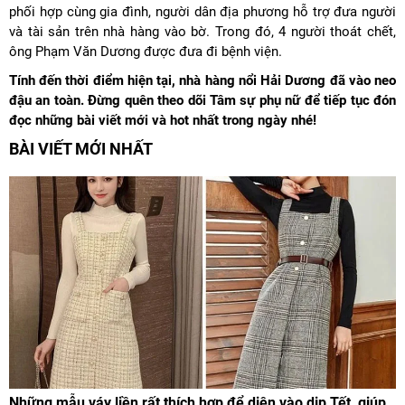
phối hợp cùng gia đình, người dân địa phương hỗ trợ đưa người
và tài sản trên nhà hàng vào bờ. Trong đó, 4 người thoát chết,
ông Phạm Văn Dương được đưa đi bệnh viện.
Tính đến thời điểm hiện tại, nhà hàng nổi Hải Dương đã vào neo
đậu an toàn. Đừng quên theo dõi Tâm sự phụ nữ để tiếp tục đón
đọc những bài viết mới và hot nhất trong ngày nhé!
BÀI VIẾT MỚI NHẤT
Những mẫu váy liền rất thích hợp để diện vào dịp Tết, giúp