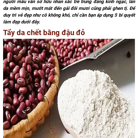
người mẫu vẫn sở hữu nhan sắc trẻ trung đáng kinh ngạc, làn
da mềm mịn, mướt mát đến gái đôi mươi cũng phải ghen tị. Để
duy trì vẻ đẹp như cô không khó, chỉ cần bạn áp dụng 5 bí quyết
làm đẹp dưới đây.
Tẩy da chết bằng đậu đỏ