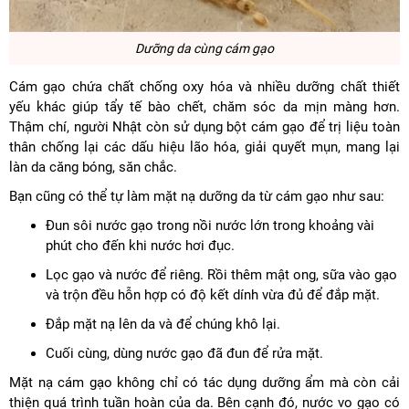
Dưỡng da cùng cám gạo
Cám gạo chứa chất chống oxy hóa và nhiều dưỡng chất thiết
yếu khác giúp tẩy tế bào chết, chăm sóc da mịn màng hơn.
Thậm chí, người Nhật còn sử dụng bột cám gạo để trị liệu toàn
thân chống lại các dấu hiệu lão hóa, giải quyết mụn, mang lại
làn da căng bóng, săn chắc.
Bạn cũng có thể tự làm mặt nạ dưỡng da từ cám gạo như sau:
Đun sôi nước gạo trong nồi nước lớn trong khoảng vài
phút cho đến khi nước hơi đục.
Lọc gạo và nước để riêng. Rồi thêm mật ong, sữa vào gạo
và trộn đều hỗn hợp có độ kết dính vừa đủ để đắp mặt.
Đắp mặt nạ lên da và để chúng khô lại.
Cuối cùng, dùng nước gạo đã đun để rửa mặt.
Mặt nạ cám gạo không chỉ có tác dụng dưỡng ẩm mà còn cải
thiện quá trình tuần hoàn của da. Bên cạnh đó, nước vo gạo có