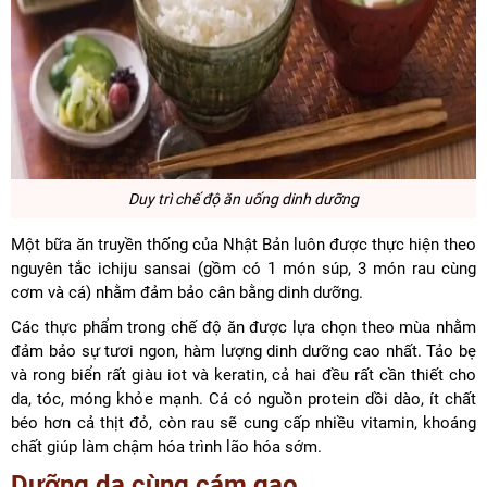
Duy trì chế độ ăn uống dinh dưỡng
Một bữa ăn truyền thống của Nhật Bản luôn được thực hiện theo
nguyên tắc ichiju sansai (gồm có 1 món súp, 3 món rau cùng
cơm và cá) nhằm đảm bảo cân bằng dinh dưỡng.
Các thực phẩm trong chế độ ăn được lựa chọn theo mùa nhằm
đảm bảo sự tươi ngon, hàm lượng dinh dưỡng cao nhất. Tảo bẹ
và rong biển rất giàu iot và keratin, cả hai đều rất cần thiết cho
da, tóc, móng khỏe mạnh. Cá có nguồn protein dồi dào, ít chất
béo hơn cả thịt đỏ, còn rau sẽ cung cấp nhiều vitamin, khoáng
chất giúp làm chậm hóa trình lão hóa sớm.
Dưỡng da cùng cám gạo