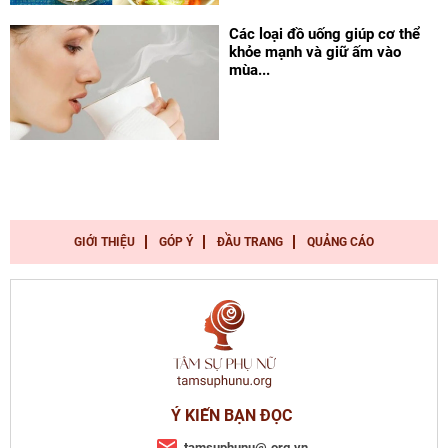
Các loại đồ uống giúp cơ thể
khỏe mạnh và giữ ấm vào
mùa...
GIỚI THIỆU
GÓP Ý
ĐẦU TRANG
QUẢNG CÁO
Ý KIẾN BẠN ĐỌC
tamsuphunu@.org.vn