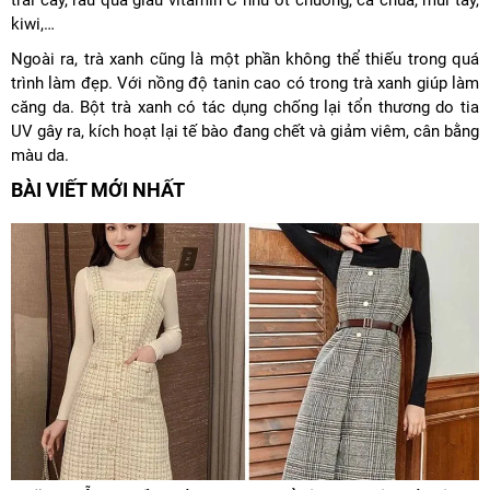
trái cây, rau quả giàu vitamin C như ớt chuông, cà chua, mùi tây,
kiwi,…
Ngoài ra, trà xanh cũng là một phần không thể thiếu trong quá
trình làm đẹp. Với nồng độ tanin cao có trong trà xanh giúp làm
căng da. Bột trà xanh có tác dụng chống lại tổn thương do tia
UV gây ra, kích hoạt lại tế bào đang chết và giảm viêm, cân bằng
màu da.
BÀI VIẾT MỚI NHẤT