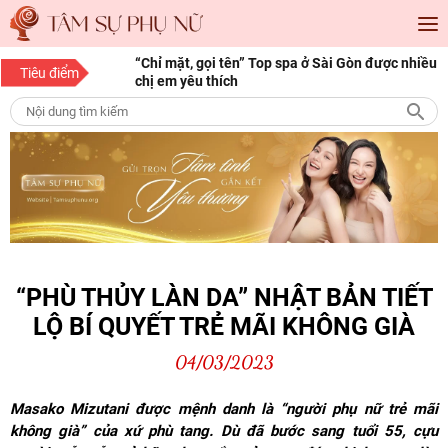
“Chỉ mặt, gọi tên” Top spa ở Sài Gòn được nhiều
Tiêu điểm
chị em yêu thích
“Save” ngay địa chỉ làm tóc đẹp Sài Gòn cho
những cô nàng mê làm đẹp
10 bí quyết làm đẹp cho nàng mọi độ tuổi
15 bí quyết làm đẹp da mặt từ thiên nhiên giúp
nàng luôn tươi trẻ
“PHÙ THỦY LÀN DA” NHẬT BẢN TIẾT
LỘ BÍ QUYẾT TRẺ MÃI KHÔNG GIÀ
04/03/2023
Masako Mizutani được mệnh danh là “người phụ nữ trẻ mãi
không già” của xứ phù tang. Dù đã bước sang tuổi 55, cựu