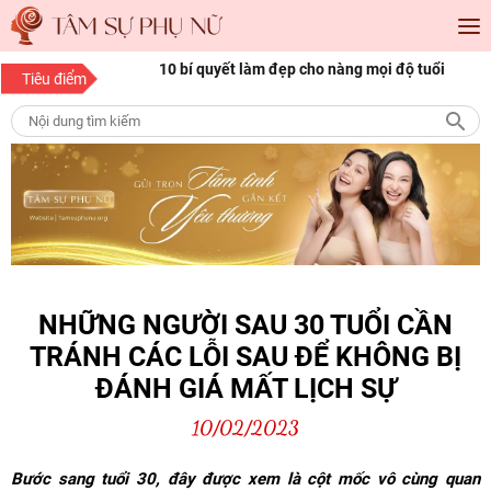
óc đẹp Sài Gòn cho
10 bí quyết làm đẹp cho nàng mọi độ tuổi
1
Tiêu điểm
p
n
NHỮNG NGƯỜI SAU 30 TUỔI CẦN
TRÁNH CÁC LỖI SAU ĐỂ KHÔNG BỊ
ĐÁNH GIÁ MẤT LỊCH SỰ
10/02/2023
Bước sang tuổi 30, đây được xem là cột mốc vô cùng quan