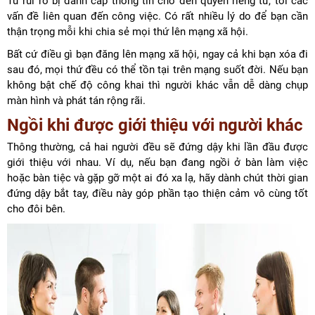
Từ rủi ro bị đánh cắp thông tin cho đến quyền riêng tư, tơi các
vấn đề liên quan đến công việc. Có rất nhiều lý do để bạn cần
thận trọng mỗi khi chia sẻ mọi thứ lên mạng xã hội.
Bất cứ điều gì bạn đăng lên mạng xã hội, ngay cả khi bạn xóa đi
sau đó, mọi thứ đều có thể tồn tại trên mạng suốt đời. Nếu bạn
không bật chế độ công khai thì người khác vẫn dễ dàng chụp
màn hình và phát tán rộng rãi.
Ngồi khi được giới thiệu với người khác
Thông thường, cả hai người đều sẽ đứng dậy khi lần đầu được
giới thiệu với nhau. Ví dụ, nếu bạn đang ngồi ở bàn làm việc
hoặc bàn tiệc và gặp gỡ một ai đó xa lạ, hãy dành chút thời gian
đứng dậy bắt tay, điều này góp phần tạo thiện cảm vô cùng tốt
cho đôi bên.