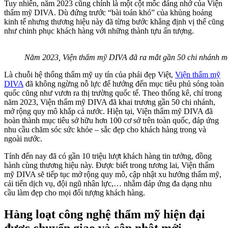
Tuy nhiên, năm 2023 cũng chính là một cột mốc đáng nhớ của
Viện
thẩm mỹ DIVA
. Dù
đứng trước “bài toán khó” của khủng hoảng
kinh tế nhưng thương hiệu này đã từng bước khẳng định vị thế cũng
như chinh phục khách hàng với những
thành tựu ấn tượng.
Năm 2023, Viện thẩm mỹ DIVA đã ra mắt gần 50 chi nhánh mớ
Là chuỗi hệ thống thẩm mỹ uy tín của phái đẹp Việt,
Viện thẩm mỹ
DIVA
đã không ngừng nỗ lực để hướng đến mục tiêu phủ sóng toàn
quốc cũng như vươn ra thị trường quốc tế.
Theo thống kê, chỉ trong
năm 2023, Viện thẩm mỹ DIVA đã khai trương gần 50 chi nhánh,
mở rộng quy mô khắp cả nước. Hiện tại, Viện thẩm mỹ DIVA đã
hoàn thành mục tiêu sở hữu hơn 100 cơ sở trên toàn quốc, đáp ứng
nhu cầu chăm sóc sức khỏe – sắc đẹp cho khách hàng trong và
ngoài nước.
Tính đến nay đã có gần 10 triệu lượt khách hàng tin tưởng, đồng
hành cùng thương hiệu này. Được biết trong tương lai,
Viện thẩm
mỹ DIVA sẽ tiếp tục mở rộng quy mô, cập nhật xu hướng thẩm mỹ,
cải tiến dịch vụ, đội ngũ nhân lực,… nhằm đáp ứng đa dạng nhu
cầu làm đẹp cho mọi đối tượng khách hàng.
Hàng loạt công nghệ thẩm mỹ hiện đại
được chuyển giao và cập nhật mới