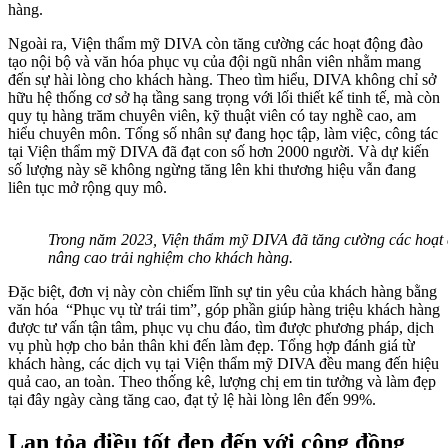
hàng.
Ngoài ra, Viện thẩm mỹ DIVA còn tăng cường các hoạt động đào
tạo nội bộ và văn hóa phục vụ của đội ngũ nhân viên nhằm mang
đến sự hài lòng cho khách hàng. Theo tìm hiểu, DIVA không chỉ sở
hữu hệ thống cơ sở hạ tầng sang trọng với lối thiết kế tinh tế, mà còn
quy tụ hàng trăm chuyên viên, kỹ thuật viên có tay nghề cao, am
hiểu chuyên môn.
Tổng số nhân sự đang học tập, làm việc, công tác
tại Viện thẩm mỹ DIVA đã đạt con số hơn 2000 người. Và dự kiến
số lượng này sẽ không ngừng tăng lên khi thương hiệu
vẫn đang
liên tục mở rộng quy
mô
.
Trong năm 2023, Viện thẩm mỹ DIVA đã tăng cường các hoạt 
nâng cao trải nghiệm cho khách hàng.
Đặc biệt, đơn vị này còn chiếm lĩnh sự tin yêu của khách hàng bằng
văn hóa “Phục vụ từ trái tim”, góp phần giúp hàng triệu khách hàng
được tư vấn tận tâm, phục vụ chu đáo, tìm được phương pháp, dịch
vụ phù hợp cho bản thân khi đến làm đẹp. Tổng hợp đánh giá từ
khách hàng, các dịch vụ tại Viện thẩm mỹ DIVA đều mang đến hiệu
quả cao, an toàn. Theo thống kê, lượng chị em tin tưởng và làm đẹp
tại đây ngày càng tăng cao, đạt tỷ lệ hài lòng lên đến 99%.
Lan tỏa điều tốt đẹp đến với cộng đồng