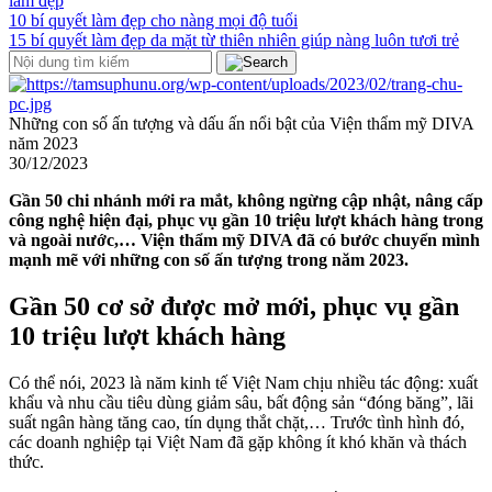
làm đẹp
10 bí quyết làm đẹp cho nàng mọi độ tuổi
15 bí quyết làm đẹp da mặt từ thiên nhiên giúp nàng luôn tươi trẻ
Những con số ấn tượng và dấu ấn nổi bật của Viện thẩm mỹ DIVA
năm 2023
30/12/2023
Gần 50 chi nhánh mới ra mắt, không ngừng cập nhật, nâng cấp
công nghệ hiện đại, phục vụ gần 10 triệu lượt khách hàng trong
và ngoài nước,… Viện thẩm mỹ DIVA đã có bước chuyển mình
mạnh mẽ với những con số ấn tượng trong năm 2023.
Gần 50 cơ sở được mở mới, phục vụ gần
10 triệu lượt khách hàng
Có thể nói, 2023 là năm kinh tế Việt Nam chịu nhiều tác động:
xuất
khẩu và nhu cầu tiêu dùng giảm sâu, bất động sản “đóng băng”, lãi
suất ngân hàng tăng cao, tín dụng thắt chặt,… Trước tình hình đó,
các doanh nghiệp tại Việt Nam đã gặp không ít khó khăn và thách
thức.