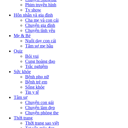
Phim truyền hình
Tv show
Hôn nhân và gia đình
Cha mẹ và con cái
Chuyện gia đình
Chuyện tình yêu
Mẹ & Bé
Nuôi dạy con cái
Tâm sự mẹ bầu
Quiz
Bói vui
Cung hoàng đạo
Trắc nghiệm
Sức khỏe
Bệnh phụ nữ
Bệnh trẻ em
Sống khỏe
Tin y tế
Tâm sự
Chuyện con gái
Chuyện làm đẹp
Chuyện phòng the
Thời trang
Thời trang sao việt