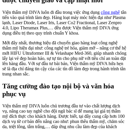
Viện thẩm mỹ DIVA luôn
đi đầu trong việc ứng dụng
công nghệ
tân
tiến vào quá trình làm đẹp. Hàng loạt máy móc hiện đại như Plasma
lạnh, Laser Diode, Laser Iris, Laser Co2 Fractional, Laser Zenpro
4.0,
Lipo Theramax Plus,… đều được Viện thẩm mỹ DIVA ứng
dụng điều trị theo quy trình chuẩn Y khoa.
Mới đây nhất, thương hiệu đã chuyển giao hàng loạt công nghệ
thẩm mỹ hiện đại như: công nghệ trẻ hóa, giảm mỡ – nâng cơ thế hệ
mới HIFU Ultraformer III &
Velashape Med-360
, giúp
nhanh chóng
lấy lại vẻ đẹp hoàn hảo, sự tự tin cho phụ nữ với tiêu chí an toàn đặt
lên hàng đầu.
Với sự đầu tư bài bản, Viện thẩm mỹ DIVA hứa hẹn
sẽ là địa chỉ đáng tin cậy của các tín đồ làm đẹp trong hành trình tân
trang nhan sắc.
Tăng cường đào tạo nội bộ và văn hóa
phục vụ
Viện thẩm mỹ DIVA luôn chủ trương đầu tư vào chất lượng dịch
vụ, nâng cao tay nghề cho đội ngũ bác sĩ để mang lại giá trị thẩm
mỹ đích thực cho khách hàng. Được biết, tại đây cung cấp
hơn 100
dịch vụ từ cơ bản đến nâng cao như: phun thêu thẩm mỹ, chăm sóc
da, triệt lông, tắm trắng,… đáp ứng nhu cầu làm đẹp của khách