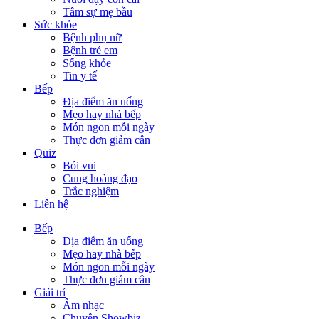
Tâm sự mẹ bầu
Sức khỏe
Bệnh phụ nữ
Bệnh trẻ em
Sống khỏe
Tin y tế
Bếp
Địa điểm ăn uống
Mẹo hay nhà bếp
Món ngon mỗi ngày
Thực đơn giảm cân
Quiz
Bói vui
Cung hoàng đạo
Trắc nghiệm
Liên hệ
Bếp
Địa điểm ăn uống
Mẹo hay nhà bếp
Món ngon mỗi ngày
Thực đơn giảm cân
Giải trí
Âm nhạc
Chuyện Showbiz