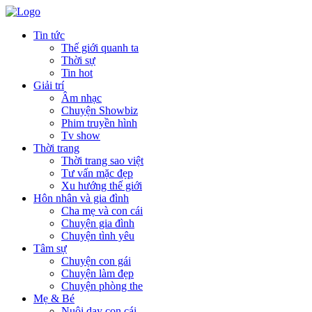
Tin tức
Thế giới quanh ta
Thời sự
Tin hot
Giải trí
Âm nhạc
Chuyện Showbiz
Phim truyền hình
Tv show
Thời trang
Thời trang sao việt
Tư vấn mặc đẹp
Xu hướng thế giới
Hôn nhân và gia đình
Cha mẹ và con cái
Chuyện gia đình
Chuyện tình yêu
Tâm sự
Chuyện con gái
Chuyện làm đẹp
Chuyện phòng the
Mẹ & Bé
Nuôi dạy con cái