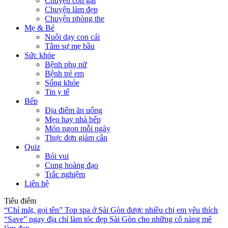
Chuyện con gái
Chuyện làm đẹp
Chuyện phòng the
Mẹ & Bé
Nuôi dạy con cái
Tâm sự mẹ bầu
Sức khỏe
Bệnh phụ nữ
Bệnh trẻ em
Sống khỏe
Tin y tế
Bếp
Địa điểm ăn uống
Mẹo hay nhà bếp
Món ngon mỗi ngày
Thực đơn giảm cân
Quiz
Bói vui
Cung hoàng đạo
Trắc nghiệm
Liên hệ
Tiêu điểm
“Chỉ mặt, gọi tên” Top spa ở Sài Gòn được nhiều chị em yêu thích
“Save” ngay địa chỉ làm tóc đẹp Sài Gòn cho những cô nàng mê