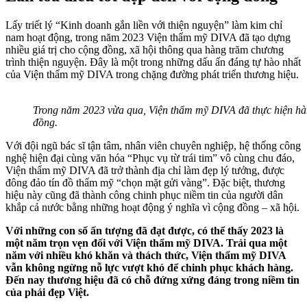
Lấy triết lý “Kinh doanh gắn liền với thiện nguyện” làm kim chỉ
nam hoạt động, trong năm 2023 Viện thẩm mỹ DIVA đã
tạo dựng
nhiều giá trị cho cộng đồng, xã hội thông qua hàng trăm chương
trình thiện nguyện. Đây là một trong những dấu ấn đáng tự hào nhất
của Viện thẩm mỹ DIVA trong chặng đường phát triển thương hiệu.
Trong năm 2023 vừa qua, Viện thẩm mỹ DIVA đã thực hiện hàn
đồng.
Với đội ngũ bác sĩ tận tâm, nhân viên chuyên nghiệp, hệ thống công
nghệ hiện đại cùng văn hóa “Phục vụ từ trái tim” vô cùng chu đáo,
Viện thẩm mỹ DIVA đã trở thành địa chỉ làm đẹp lý tưởng, được
đông đảo tín đồ thẩm mỹ “chọn mặt gửi vàng”. Đặc biệt, thương
hiệu này cũng đã thành công chinh phục niềm tin của người dân
khắp cả nước bằng những hoạt động ý nghĩa vì cộng đồng – xã hội.
Với những con số ấn tượng đã đạt được, có thể thấy 2023 là
một năm trọn vẹn đối với Viện thẩm mỹ DIVA. Trải qua một
năm với nhiều khó khăn và thách thức, Viện thẩm mỹ DIVA
vẫn không ngừng nỗ lực vượt khó để chinh phục khách hàng.
Đến nay thương hiệu đã có chỗ đứng xứng đáng trong niềm tin
của phái đẹp Việt.