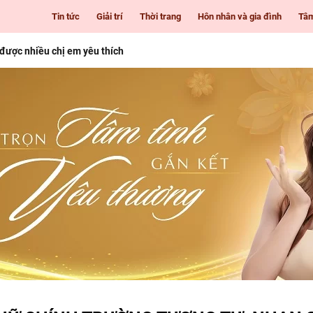
Tin tức
Giải trí
Thời trang
Hôn nhân và gia đình
Tâ
 được nhiều chị em yêu thích
i Gòn cho những cô nàng mê làm đẹp
 tuổi
nhiên giúp nàng luôn tươi trẻ