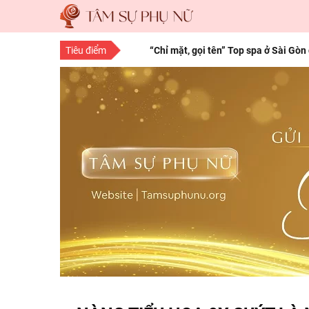
Tiêu điểm
“Chỉ mặt, gọi tên” Top spa ở Sài Gòn
“Save” ngay địa chỉ làm tóc đẹp Sà
10 bí quyết làm đẹp cho nàng mọi độ
15 bí quyết làm đẹp da mặt từ thiên 