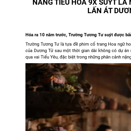
NÀNG TIỂU HOA 9X SUÝT LÀ
LẤN ÁT DƯƠ
Hóa ra 10 năm trước, Trường Tương Tư suýt được bấm
Trường Tương Tư là tựa đề phim cổ trang Hoa ngữ hot
của Dương Tử sau một thời gian dài không có dự án m
qua vai Tiểu Yêu, đặc biệt trong những phân cảnh nặn