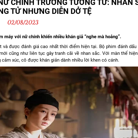
 NỮ CHÍNH TRƯỜNG TƯƠNG TƯ: NHAN 
NG TỬ NHƯNG DIỄN DỞ TỆ
02/08/2023
 máy với nữ chính khiến nhiều khán giả “nghe mà hoảng”.
 và được đánh giá cao nhất thời điểm hiện tại. Bộ phim đánh dấu s
ới cũng như liên tục gây tranh cãi về nhan sắc. Với màn thể hiện
g cảm xúc, cô được khán giản dành nhiều lời khen có cánh.