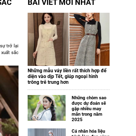
SẮC
BÀI VIẾT MỚI NHẤT
ự trở lại
 xuất sắc
Những mẫu váy liền rất thích hợp để
diện vào dịp Tết, giúp ngoại hình
trông trẻ trung hơn
Những chòm sao
được dự đoán sẽ
gặp nhiều may
mắn trong năm
2025
Cá nhân hóa liệu