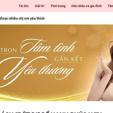
Tin tức
Giải trí
Thời trang
Hôn nhân và gia đình
Tâ
 được nhiều chị em yêu thích
i Gòn cho những cô nàng mê làm đẹp
 tuổi
nhiên giúp nàng luôn tươi trẻ