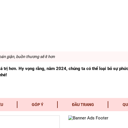
oán giận, buồn thương sẽ ít hơn
giá trị hơn. Hy vọng rằng, năm 2024, chúng ta có thể loại bỏ sự phứ
nhé!
ỆU
GÓP Ý
ĐẦU TRANG
QU