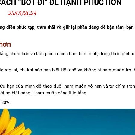
CÁCH “BỚT ĐI” ĐỂ HẠNH PHÚC HƠN
25/01/2024
ng điều phức tạp, thừa thãi và giữ lại phần đáng để bận tâm, bạn
 hơn
ng nhiều hơn và làm phiền chính bản thân mình, đồng thời tự chuốc
ược lại, chỉ khi nào bạn biết tiết chế và không bị ham muốn trói 
hữu hạn của mình để theo đuổi ham muốn vô hạn và tự chìm tron
i họ biết càng ít ham muốn càng ít lo lắng.
n 80%.