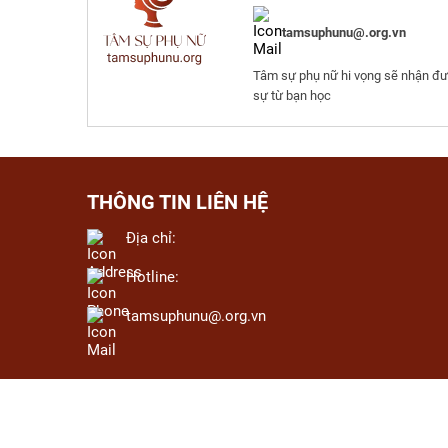
tamsuphunu@.org.vn
Tâm sự phụ nữ hi vọng sẽ nhận đư
sự từ bạn học
THÔNG TIN LIÊN HỆ
Địa chỉ:
Hotline:
tamsuphunu@.org.vn