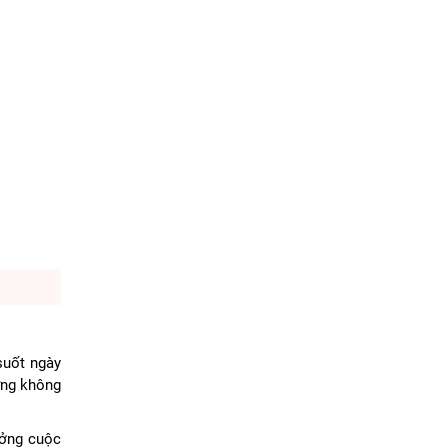
suốt ngày
ững không
ưởng cuộc