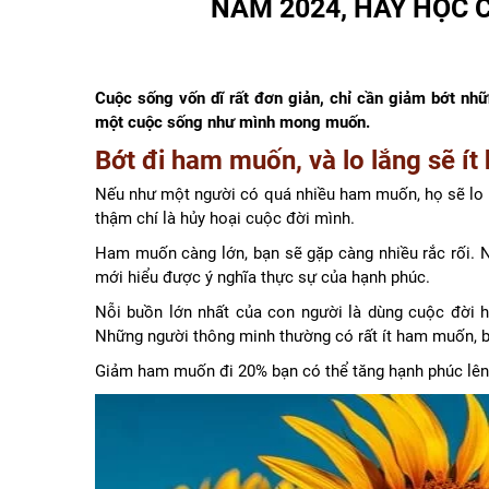
NĂM 2024, HÃY HỌC 
Cuộc sống vốn dĩ rất đơn giản, chỉ cần giảm bớt nhữ
một cuộc sống như mình mong muốn.
Bớt đi ham muốn, và lo lắng sẽ ít
Nếu như một người có quá nhiều ham muốn, họ sẽ lo lắ
thậm chí là hủy hoại cuộc đời mình.
Ham muốn càng lớn, bạn sẽ gặp càng nhiều rắc rối. Ng
mới hiểu được ý nghĩa thực sự của hạnh phúc.
Nỗi buồn lớn nhất của con người là dùng cuộc đời 
Những người thông minh thường có rất ít ham muốn, bở
Giảm ham muốn đi 20% bạn có thể tăng hạnh phúc lê