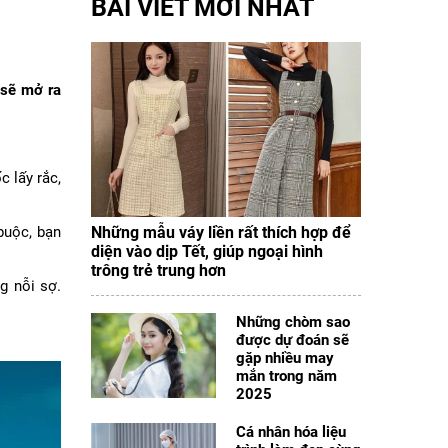
BÀI VIẾT MỚI NHẤT
 sẽ mở ra
 lấy rắc,
buộc, bạn
Những mẫu váy liền rất thích hợp để
diện vào dịp Tết, giúp ngoại hình
trông trẻ trung hơn
g nỗi sợ.
Những chòm sao
được dự đoán sẽ
gặp nhiều may
mắn trong năm
2025
Cá nhân hóa liệu