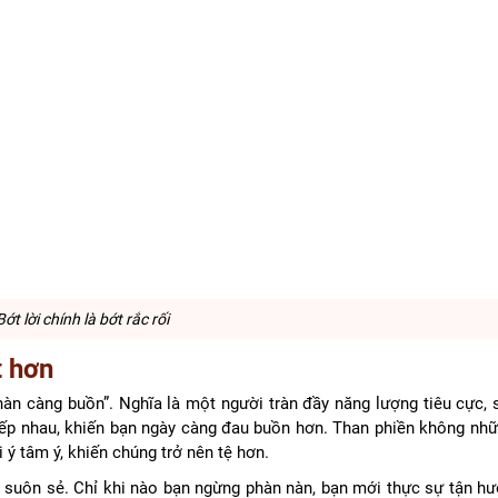
Bớt lời chính là bớt rắc rối
t hơn
nàn càng buồn”. Nghĩa là một người tràn đầy năng lượng tiêu cực, 
 tiếp nhau, khiến bạn ngày càng đau buồn hơn. Than phiền không nh
 ý tâm ý, khiến chúng trở nên tệ hơn.
suôn sẻ. Chỉ khi nào bạn ngừng phàn nàn, bạn mới thực sự tận h