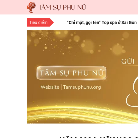
Tiêu điểm
“Chỉ mặt, gọi tên” Top spa ở Sài Gòn
“Save” ngay địa chỉ làm tóc đẹp Sà
10 bí quyết làm đẹp cho nàng mọi độ
15 bí quyết làm đẹp da mặt từ thiên 