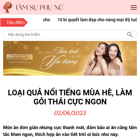
óc đẹp Sài Gòn cho
10 bí quyết làm đẹp cho nàng mọi độ tuổi
1
Tiêu điểm
p
n
LOẠI QUẢ NỔI TIẾNG MÙA HÈ, LÀM
GỎI THÁI CỰC NGON
02/06/2023
Món ăn đơn giản nhưng cực thanh mát, đảm bảo ai ăn cũng tấm
tắc khen ngon, thích hợp ăn vào tiết trời
oi bức như này.