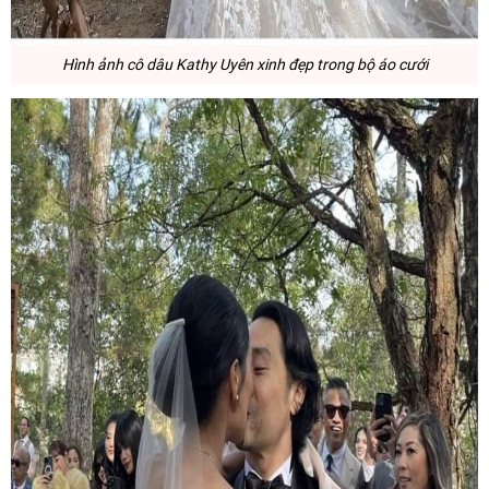
Hình ảnh cô dâu Kathy Uyên xinh đẹp trong bộ áo cưới