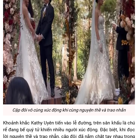
Cặp đôi vô cùng xúc động khi cùng nguyện thề và trao nhẫn
Khoảnh khắc Kathy Uyên tiến vào lễ đường, trên sân khấu là chú
rể đang bế quý tử khiến nhiều người xúc động. Đặc biệt, khi đọc
lời nguyện thề và trao nhẫn, cặp đôi đã nắm chặt tay nhau trong