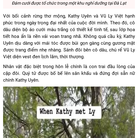
Đám cưới được tổ chức trong một khu nghỉ dưỡng tại Đà Lạt
Với bối cảnh rừng thơ mộng, Kathy Uyên và Vũ Ly Việt hạnh
phúc trong ngày trọng đại nhất của cuộc đời mình. Theo đó, cô
dâu diện bộ áo cưới màu trắng có thiết kế tinh tế, sau lớp họa
tiết hoa ẩn là nền vải voan trang nhã. Không quá cầu kỳ, Kathy
Uyên dịu dàng với mái tóc được búi gọn gàng cùng gương mặt
được trang điểm nhẹ nhàng. Sánh đôi bên cô dâu, chú rể Vũ Ly
Việt diện vest đen lịch lãm, thời thượng.
Nhân vật đặc biệt trong hôn lễ chính là con trai đầu lòng của
cặp đôi. Quý tử được bố bế lên sân khấu và đứng đợi sẵn nữ
chính Kathy Uyên.