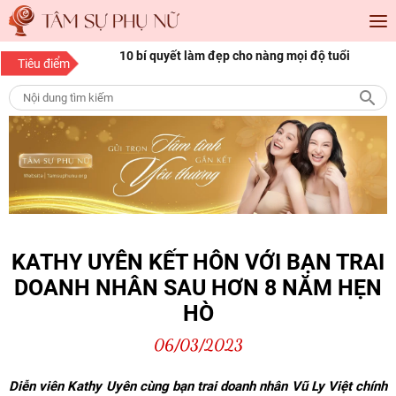
àng mọi độ tuổi
15 bí quyết làm đẹp da mặt từ thiên nhiên giúp
“
Tiêu điểm
nàng luôn tươi trẻ
c
KATHY UYÊN KẾT HÔN VỚI BẠN TRAI
DOANH NHÂN SAU HƠN 8 NĂM HẸN
HÒ
06/03/2023
Diễn viên Kathy Uyên cùng bạn trai doanh nhân Vũ Ly Việt chính