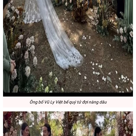
Ông bố Vũ Ly Việt bế quý tử đợi nàng dâu