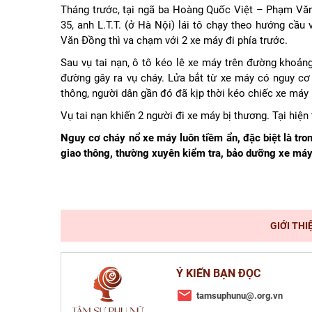
Tháng trước, tại ngã ba Hoàng Quốc Việt – Phạm Văn 
35, anh L.T.T. (ở Hà Nội) lái tô chạy theo hướng c
Văn Đồng thì va chạm với 2 xe máy đi phía trước.
Sau vụ tai nạn, ô tô kéo lê xe máy trên đường khoảng
đường gây ra vụ cháy. Lửa bắt từ xe máy có nguy cơ 
thông, người dân gần đó đã kịp thời kéo chiếc xe máy 
Vụ tai nạn khiến 2 người đi xe máy bị thương. Tại hiệ
Nguy cơ cháy nổ xe máy luôn tiềm ẩn, đặc biệt là tron
giao thông, thường xuyên kiểm tra, bảo dưỡng xe máy
GIỚI THI
Ý KIẾN BẠN ĐỌC
tamsuphunu@.org.vn