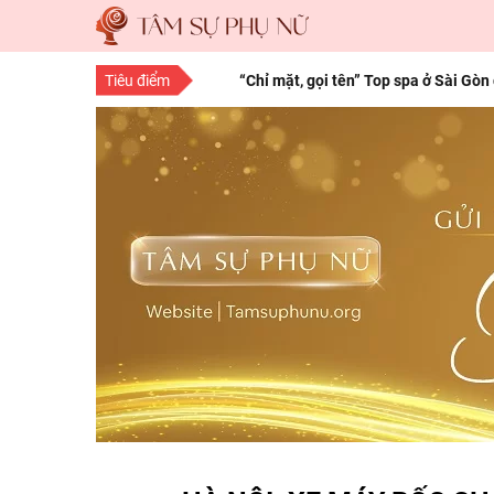
Tiêu điểm
“Chỉ mặt, gọi tên” Top spa ở Sài Gòn
“Save” ngay địa chỉ làm tóc đẹp Sà
10 bí quyết làm đẹp cho nàng mọi độ
15 bí quyết làm đẹp da mặt từ thiên 