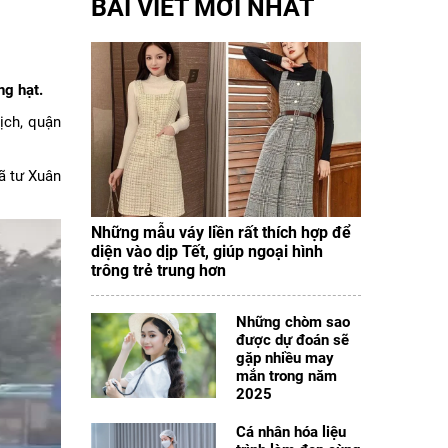
BÀI VIẾT MỚI NHẤT
ng hạt.
ịch, quận
ã tư Xuân
Những mẫu váy liền rất thích hợp để
diện vào dịp Tết, giúp ngoại hình
trông trẻ trung hơn
Những chòm sao
được dự đoán sẽ
gặp nhiều may
mắn trong năm
2025
Cá nhân hóa liệu