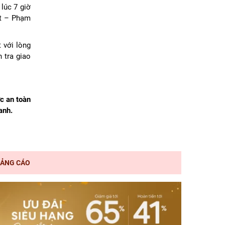
lúc 7 giờ
ệt – Phạm
 với lòng
 tra giao
c an toàn
anh.
ẢNG CÁO