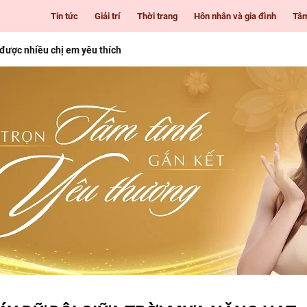
Tin tức
Giải trí
Thời trang
Hôn nhân và gia đình
Tâ
 được nhiều chị em yêu thích
i Gòn cho những cô nàng mê làm đẹp
 tuổi
nhiên giúp nàng luôn tươi trẻ