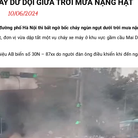
ÁY DỮ DỘI GIỮA TRỜI MƯA NẶNG HẠT
10/06/2024
đường phố Hà Nội thì bất ngờ bốc cháy ngùn ngụt dưới trời mưa nặ
, đơn vị vừa dập tắt một vụ cháy xe máy ở khu vực gầm cầu Mai D
iệu AB biển số 30N – 87xx do người đàn ông điều khiển khi đến ng