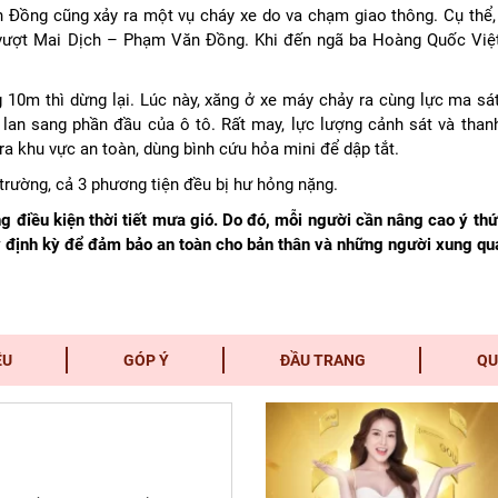
Đồng cũng xảy ra một vụ cháy xe do va chạm giao thông. Cụ thể, 
ầu vượt Mai Dịch – Phạm Văn Đồng. Khi đến ngã ba Hoàng Quốc Vi
 10m thì dừng lại. Lúc này, xăng ở xe máy chảy ra cùng lực ma sát
lan sang phần đầu của ô tô. Rất may, lực lượng cảnh sát và thanh
ra khu vực an toàn, dùng bình cứu hỏa mini để dập tắt.
n trường, cả 3 phương tiện đều bị hư hỏng nặng.
g điều kiện thời tiết mưa gió. Do đó, mỗi người cần nâng cao ý thứ
 định kỳ để đảm bảo an toàn cho bản thân và những người xung qu
ỆU
GÓP Ý
ĐẦU TRANG
QU