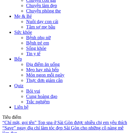
Chuyện con gái
Chuyện làm đẹp
Chuyện phòng the
Mẹ & Bé
Nuôi dạy con cái
Tâm sự mẹ bầu
Sức khỏe
Bệnh phụ nữ
Bệnh trẻ em
Sống khỏe
Tin y tế
Bếp
Địa điểm ăn uống
Mẹo hay nhà bếp
Món ngon mỗi ngày
Thực đơn giảm cân
Quiz
Bói vui
Cung hoàng đạo
Trắc nghiệm
Liên hệ
Tiêu điểm
“Chỉ mặt, gọi tên” Top spa ở Sài Gòn được nhiều chị em yêu thích
“Save” ngay địa chỉ làm tóc đẹp Sài Gòn cho những cô nàng mê