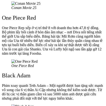
Conan Movie 25
One Piece Red
One Piece Rep xếp ở vị trí thứ 8 với doanh thu hơn 47,8 tỷ đồng.
Bộ phim lấy bối cảnh ở hòn đảo âm nhạc – nơi Diva nổi tiếng nhất
thế giới Uta sắp biểu diễn. Băng hải tặc Mũ Rơm cùng người hâm
mộ của Uta từ nhiều thế lực như hải tặc lẫn thủy quân cùng nhau tề
tựu tại buổi biểu diễn. Biến cố xảy ra khi sự thật được tiết lộ rằng
Uta là con gái của Shanks. Uta và Luffy hội ngộ sau lần gặp gỡ 12
năm trước tại làng Foosha.
One Piece Red
Black Adam
Phim xoay quanh Teth Adam – Một người được ban tặng sức mạnh
vô song của 6 vị thần Ai Cập nhưng không thể kiểm soát được. Từ
đó bị các vị thần giam cầm và sau 5000 năm anh được giải cứu
nhưng phải đối mặt với thế lực nguy hiểm khác.