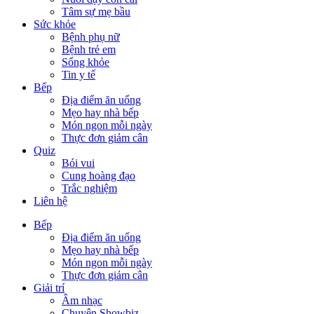
Tâm sự mẹ bầu
Sức khỏe
Bệnh phụ nữ
Bệnh trẻ em
Sống khỏe
Tin y tế
Bếp
Địa điểm ăn uống
Mẹo hay nhà bếp
Món ngon mỗi ngày
Thực đơn giảm cân
Quiz
Bói vui
Cung hoàng đạo
Trắc nghiệm
Liên hệ
Bếp
Địa điểm ăn uống
Mẹo hay nhà bếp
Món ngon mỗi ngày
Thực đơn giảm cân
Giải trí
Âm nhạc
Chuyện Showbiz