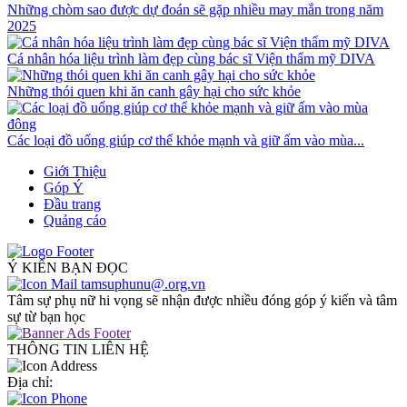
Những chòm sao được dự đoán sẽ gặp nhiều may mắn trong năm
2025
Cá nhân hóa liệu trình làm đẹp cùng bác sĩ Viện thẩm mỹ DIVA
Những thói quen khi ăn canh gây hại cho sức khỏe
Các loại đồ uống giúp cơ thể khỏe mạnh và giữ ấm vào mùa...
Giới Thiệu
Góp Ý
Đầu trang
Quảng cáo
Ý KIẾN BẠN ĐỌC
tamsuphunu@.org.vn
Tâm sự phụ nữ hi vọng sẽ nhận được nhiều đóng góp ý kiến và tâm
sự từ bạn học
THÔNG TIN LIÊN HỆ
Địa chỉ: