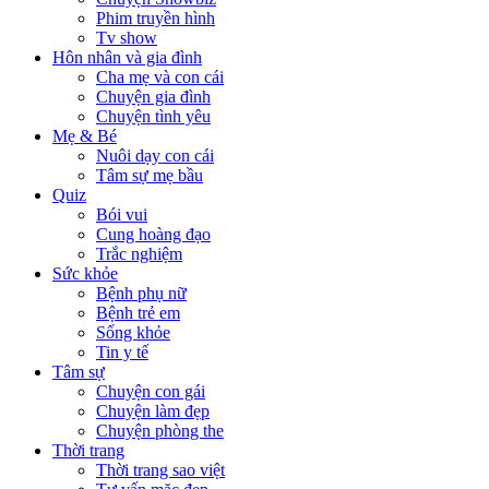
Phim truyền hình
Tv show
Hôn nhân và gia đình
Cha mẹ và con cái
Chuyện gia đình
Chuyện tình yêu
Mẹ & Bé
Nuôi dạy con cái
Tâm sự mẹ bầu
Quiz
Bói vui
Cung hoàng đạo
Trắc nghiệm
Sức khỏe
Bệnh phụ nữ
Bệnh trẻ em
Sống khỏe
Tin y tế
Tâm sự
Chuyện con gái
Chuyện làm đẹp
Chuyện phòng the
Thời trang
Thời trang sao việt