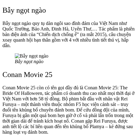
Bẫy ngọt ngào
Bẫy ngọt ngào quy tụ dàn ngôi sao đình đám của Việt Nam như
Quốc Trường, Bảo Anh, Đinh Hà, Uyên Thư,… Tác phẩm là phiên
bản điện ảnh của “Chiến dịch chống ế” (ra mắt 2015), câu chuyện
xoay quanh hội bạn thân gồm với 4 với nhiều tình tiết thú vị, hấp
dẫn.
Bẫy ngọt ngào
Conan Movie 25
Conan Movie 25 còn có tên gọi đầy đủ là Conan Movie 25: The
Bride Of Halloween, tác phẩm có doanh thu cao nhất mọi thời đại ở
Việt Nam với hơn 58 tỷ đồng. Bộ phim bắt đầu với nhân vật Rei
Furuya – một thành viên thuộc nhóm F5 học viện cảnh sát – truy
đuổi tên khủng bố chuyên đánh bom. Để cứu đồng đội của mình,
Furuya bị gắn một quả bom hẹn giờ ở cổ và phải lẩn trốn trong một
thời gian dài để tránh kích hoạt nổ. Conan gặp Rei Furuya, được
anh tiết lộ các bí liên quan đến tên khủng bố Plamya – kẻ đứng sau
hàng loạt vụ đánh bom.