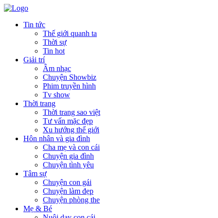
Tin tức
Thế giới quanh ta
Thời sự
Tin hot
Giải trí
Âm nhạc
Chuyện Showbiz
Phim truyền hình
Tv show
Thời trang
Thời trang sao việt
Tư vấn mặc đẹp
Xu hướng thế giới
Hôn nhân và gia đình
Cha mẹ và con cái
Chuyện gia đình
Chuyện tình yêu
Tâm sự
Chuyện con gái
Chuyện làm đẹp
Chuyện phòng the
Mẹ & Bé
Nuôi dạy con cái