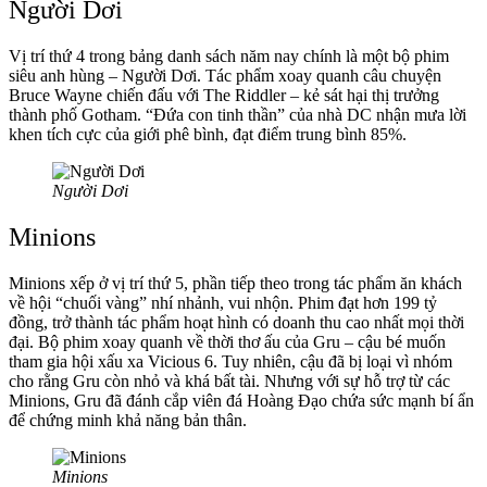
Người Dơi
Vị trí thứ 4 trong bảng danh sách năm nay chính là một bộ phim
siêu anh hùng – Người Dơi. Tác phẩm xoay quanh câu chuyện
Bruce Wayne chiến đấu với The Riddler – kẻ sát hại thị trưởng
thành phố Gotham. “Đứa con tinh thần” của nhà DC nhận mưa lời
khen tích cực của giới phê bình, đạt điểm trung bình 85%.
Người Dơi
Minions
Minions xếp ở vị trí thứ 5, phần tiếp theo trong tác phẩm ăn khách
về hội “chuối vàng” nhí nhảnh, vui nhộn. Phim đạt hơn 199 tỷ
đồng, trở thành tác phẩm hoạt hình có doanh thu cao nhất mọi thời
đại. Bộ phim xoay quanh về thời thơ ấu của Gru – cậu bé muốn
tham gia hội xấu xa Vicious 6. Tuy nhiên, cậu đã bị loại vì nhóm
cho rằng Gru còn nhỏ và khá bất tài. Nhưng với sự hỗ trợ từ các
Minions, Gru đã đánh cắp viên đá Hoàng Đạo chứa sức mạnh bí ẩn
để chứng minh khả năng bản thân.
Minions