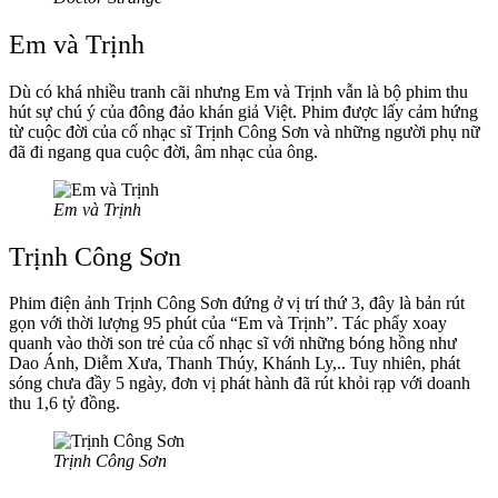
Em và Trịnh
Dù có khá nhiều tranh cãi nhưng Em và Trịnh vẫn là bộ phim thu
hút sự chú ý của đông đảo khán giả Việt. Phim được lấy cảm hứng
từ cuộc đời của cố nhạc sĩ Trịnh Công Sơn và những người phụ nữ
đã đi ngang qua cuộc đời, âm nhạc của ông.
Em và Trịnh
Trịnh Công Sơn
Phim điện ảnh Trịnh Công Sơn đứng ở vị trí thứ 3, đây là bản rút
gọn với thời lượng 95 phút của “Em và Trịnh”. Tác phẩy xoay
quanh vào thời son trẻ của cố nhạc sĩ với những bóng hồng như
Dao Ánh, Diễm Xưa, Thanh Thúy, Khánh Ly,.. Tuy nhiên, phát
sóng chưa đầy 5 ngày, đơn vị phát hành đã rút khỏi rạp với doanh
thu 1,6 tỷ đồng.
Trịnh Công Sơn