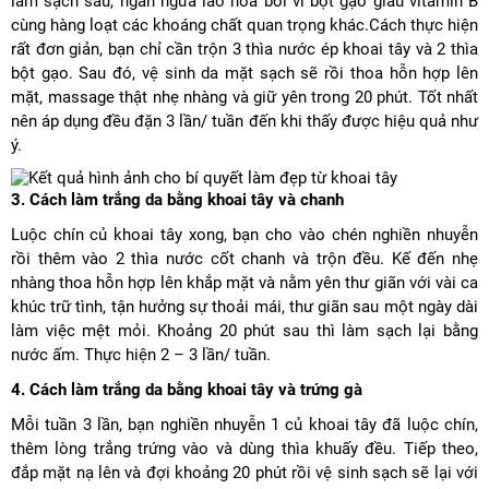
làm sạch sâu, ngăn ngừa lão hóa bởi vì bột gạo giàu vitamin B
cùng hàng loạt các khoáng chất quan trọng khác.Cách thực hiện
rất đơn giản, bạn chỉ cần trộn 3 thìa nước ép khoai tây và 2 thìa
bột gạo. Sau đó, vệ sinh da mặt sạch sẽ rồi thoa hỗn hợp lên
mặt, massage thật nhẹ nhàng và giữ yên trong 20 phút. Tốt nhất
nên áp dụng đều đặn 3 lần/ tuần đến khi thấy được hiệu quả như
ý.
3. Cách làm trắng da bằng khoai tây và chanh
Luộc chín củ khoai tây xong, bạn cho vào chén nghiền nhuyễn
rồi thêm vào 2 thìa nước cốt chanh và trộn đều. Kế đến nhẹ
nhàng thoa hỗn hợp lên khắp mặt và nằm yên thư giãn với vài ca
khúc trữ tình, tận hưởng sự thoải mái, thư giãn sau một ngày dài
làm việc mệt mỏi. Khoảng 20 phút sau thì làm sạch lại bằng
nước ấm. Thực hiện 2 – 3 lần/ tuần.
4. Cách làm trắng da bằng khoai tây và trứng gà
Mỗi tuần 3 lần, bạn nghiền nhuyễn 1 củ khoai tây đã luộc chín,
thêm lòng trắng trứng vào và dùng thìa khuấy đều. Tiếp theo,
đắp mặt nạ lên và đợi khoảng 20 phút rồi vệ sinh sạch sẽ lại với