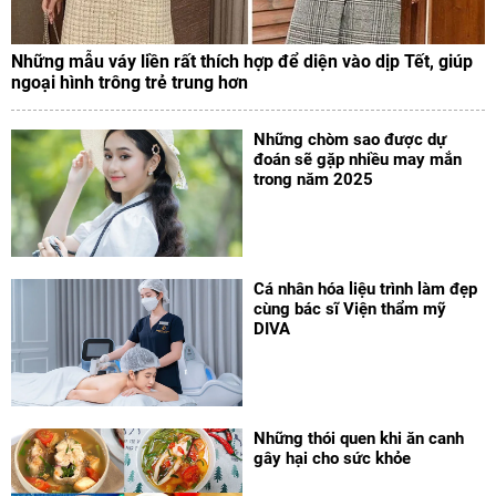
Những mẫu váy liền rất thích hợp để diện vào dịp Tết, giúp
ngoại hình trông trẻ trung hơn
Những chòm sao được dự
đoán sẽ gặp nhiều may mắn
trong năm 2025
Cá nhân hóa liệu trình làm đẹp
cùng bác sĩ Viện thẩm mỹ
DIVA
Những thói quen khi ăn canh
gây hại cho sức khỏe