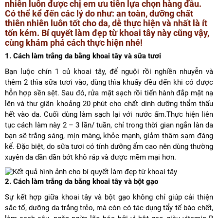
nhiên luôn được chị em ưu tiên lựa chọn hàng đầu.
Có thể kể đến các lý do như: an toàn, dưỡng chất
thiên nhiên luôn tốt cho da, dễ thực hiện và nhất là ít
tốn kém. Bí quyết làm đẹp từ khoai tây này cũng vậy,
cùng khám phá cách thực hiện nhé!
1. Cách làm trắng da bằng khoai tây và sữa tươi
Bạn luộc chín 1 củ khoai tây, để nguội rồi nghiền nhuyễn và
thêm 2 thìa sữa tươi vào, dùng thìa khuấy đều đến khi có được
hỗn hợp sền sệt. Sau đó, rửa mặt sạch rồi tiến hành đắp mặt nạ
lên và thư giãn khoảng 20 phút cho chất dinh dưỡng thẩm thấu
hết vào da. Cuối dùng làm sạch lại với nước ấm.Thực hiện liên
tục cách làm này 2 – 3 lần/ tuần, chỉ trong thời gian ngắn làn da
bạn sẽ trắng sáng, mịn màng, khỏe mạnh, giảm thâm sạm đáng
kể. Đặc biệt, do sữa tươi có tính dưỡng ẩm cao nên dùng thường
xuyên da dần dần bớt khô ráp và được mềm mại hơn.
2. Cách làm trắng da bằng khoai tây và bột gạo
Sự kết hợp giữa khoai tây và bột gạo không chỉ giúp cải thiện
sắc tố, dưỡng da trắng trẻo, mà còn có tác dụng tẩy tế bào chết,