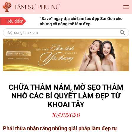
ay địa chỉ làm tóc đẹp Sài Gòn cho
10 bí quyết làm đẹp cho nàng mọ
Tiêu điểm
 nàng mê làm đẹp
CHỮA THÂM NÁM, MỜ SẸO THÂM
NHỜ CÁC BÍ QUYẾT LÀM ĐẸP TỪ
KHOAI TÂY
10/01/2020
Phải thừa nhận rằng những giải pháp làm đẹp tự