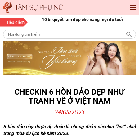
óc đẹp Sài Gòn cho
10 bí quyết làm đẹp cho nàng mọi độ tuổi
1
Tiêu điểm
p
n
CHECKIN 6 HÒN ĐẢO ĐẸP NHƯ
TRANH VẼ Ở VIỆT NAM
24/05/2023
6 hòn đảo này được dự đoán là những điểm checkin “hot” nhất
trong mùa du lịch hè năm 2023.