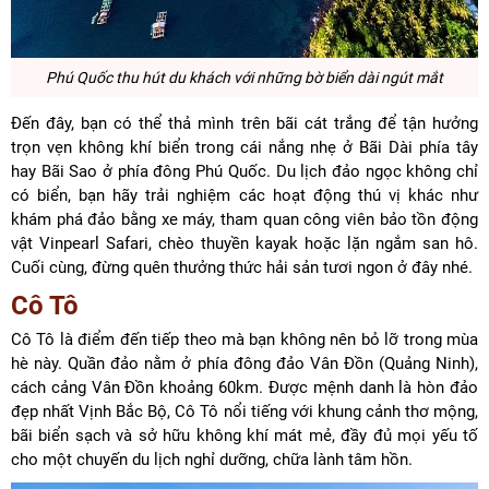
Phú Quốc
thu hút du khách với những bờ biển dài ngút mắt
Đến đây, bạn có thể thả mình trên bãi cát trắng để tận hưởng
trọn vẹn không khí biển trong cái nắng nhẹ ở Bãi Dài phía tây
hay Bãi Sao ở phía đông Phú Quốc. Du lịch đảo ngọc không chỉ
có biển, bạn hãy trải nghiệm các hoạt động thú vị khác như
khám phá đảo bằng xe máy, tham quan công viên bảo tồn động
vật Vinpearl Safari, chèo thuyền kayak hoặc lặn ngắm san hô.
Cuối cùng, đừng quên thưởng thức hải sản tươi ngon ở đây nhé.
Cô Tô
Cô Tô là điểm đến tiếp theo mà bạn không nên bỏ lỡ trong mùa
hè này. Quần đảo nằm ở phía đông đảo Vân Đồn (Quảng Ninh),
cách cảng Vân Đồn khoảng 60km. Được mệnh danh là hòn đảo
đẹp nhất Vịnh Bắc Bộ, Cô Tô nổi tiếng với khung cảnh thơ mộng,
bãi biển sạch và sở hữu không khí mát mẻ, đầy đủ mọi yếu tố
cho một chuyến du lịch nghỉ dưỡng, chữa lành tâm hồn.