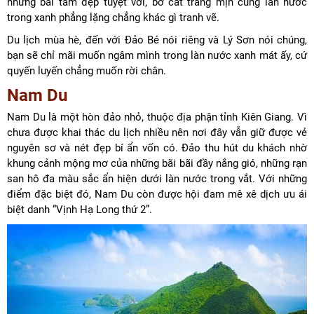
những bãi tắm đẹp tuyệt vời, bờ cát trắng mịn cùng làn nước
trong xanh phẳng lặng chẳng khác gì tranh vẽ.
Du lịch mùa hè, đến với Đảo Bé nói riêng và Lý Sơn nói chúng,
bạn sẽ chỉ mãi muốn ngâm mình trong làn nước xanh mát ấy, cứ
quyến luyến chẳng muốn rời chân.
Nam Du
Nam Du là một hòn đảo nhỏ, thuộc địa phận tỉnh Kiên Giang. Vì
chưa được khai thác du lịch nhiều nên nơi đây vẫn giữ được vẻ
nguyên sơ và nét đẹp bí ẩn vốn có. Đảo thu hút du khách nhờ
khung cảnh mộng mơ của những bãi bãi đầy nắng gió, những rạn
san hô đa màu sắc ẩn hiện dưới làn nước trong vắt. Với những
điểm đặc biệt đó, Nam Du còn được hội đam mê xê dịch ưu ái
biệt danh “Vịnh Hạ Long thứ 2”.