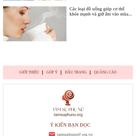
Các loại đồ uống giúp cơ thể
khỏe mạnh và giữ ấm vào mùa...
GIỚI THIỆU
GÓP Ý
ĐẦU TRANG
QUẢNG CÁO
Ý KIẾN BẠN ĐỌC
tamsuphunu@.org.vn