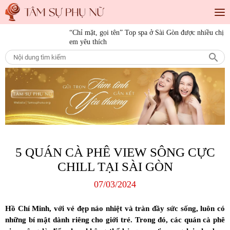
“Chỉ mặt, gọi tên” Top spa ở Sài Gòn được nhiều chị
Tiêu điểm
em yêu thích
“Save” ngay địa chỉ làm tóc đẹp Sài Gòn cho những
cô nàng mê làm đẹp
10 bí quyết làm đẹp cho nàng mọi độ tuổi
15 bí quyết làm đẹp da mặt từ thiên nhiên giúp nàng
luôn tươi trẻ
5 QUÁN CÀ PHÊ VIEW SÔNG CỰC
CHILL TẠI SÀI GÒN
07/03/2024
Hồ Chí Minh, với vẻ đẹp náo nhiệt và tràn đầy sức sống, luôn có
những bí mật dành riêng cho giới trẻ. Trong đó, các quán cà phê