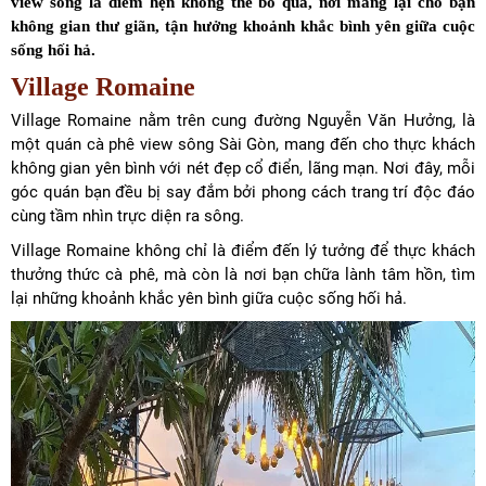
view sông là điểm hẹn không thể bỏ qua, nơi mang lại cho bạn
không gian thư giãn, tận hưởng khoảnh khắc bình yên giữa cuộc
sống hối hả.
Village Romaine
Village Romaine nằm trên cung đường Nguyễn Văn Hưởng, là
một quán cà phê view sông Sài Gòn, mang đến cho thực khách
không gian yên bình với nét đẹp cổ điển, lãng mạn. Nơi đây, mỗi
góc quán bạn đều bị say đắm bởi phong cách trang trí độc đáo
cùng tầm nhìn trực diện ra sông.
Village Romaine không chỉ là điểm đến lý tưởng để thực khách
thưởng thức cà phê, mà còn là nơi bạn chữa lành tâm hồn, tìm
lại những khoảnh khắc yên bình giữa cuộc sống hối hả.