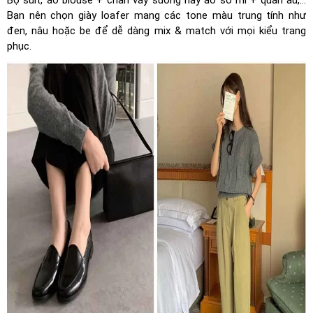
Bộ suit, áo blouse + chân váy suông hay áo sơ mi + quần âu,…
Bạn nên chọn giày loafer mang các tone màu trung tính như
đen, nâu hoặc be để dễ dàng mix & match với mọi kiểu trang
phục.