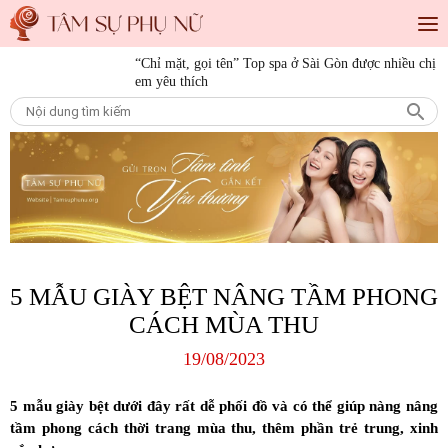
“Chỉ mặt, gọi tên” Top spa ở Sài Gòn được nhiều chị
Tiêu điểm
em yêu thích
“Save” ngay địa chỉ làm tóc đẹp Sài Gòn cho những
cô nàng mê làm đẹp
10 bí quyết làm đẹp cho nàng mọi độ tuổi
15 bí quyết làm đẹp da mặt từ thiên nhiên giúp nàng
luôn tươi trẻ
5 MẪU GIÀY BỆT NÂNG TẦM PHONG
CÁCH MÙA THU
19/08/2023
5 mẫu giày bệt dưới đây rất dễ phối đồ và có thể giúp nàng nâng
tầm phong cách thời trang mùa thu, thêm phần trẻ trung, xinh