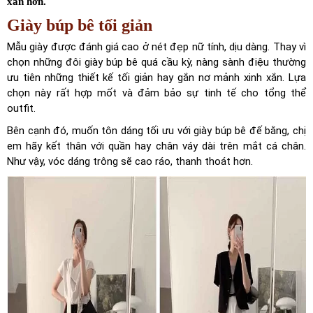
xắn hơn.
Giày búp bê tối giản
Mẫu giày được đánh giá cao ở nét đẹp nữ tính, dịu dàng. Thay vì
chọn những đôi giày búp bê quá cầu kỳ, nàng sành điệu thường
ưu tiên những thiết kế tối giản hay gắn nơ mảnh xinh xắn. Lựa
chọn này rất hợp mốt và đảm bảo sự tinh tế cho tổng thể
outfit.
Bên cạnh đó, muốn tôn dáng tối ưu với giày búp bê đế bằng, chị
em hãy kết thân với quần hay chân váy dài trên mắt cá chân.
Như vậy, vóc dáng trông sẽ cao ráo, thanh thoát hơn.