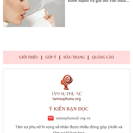
khỏe mạnh và giữ ấm vào mùa...
GIỚI THIỆU
GÓP Ý
ĐẦU TRANG
QUẢNG CÁO
Ý KIẾN BẠN ĐỌC
tamsuphunu@.org.vn
Tâm sự phụ nữ hi vọng sẽ nhận được nhiều đóng góp ý kiến và
tâm sự từ bạn học