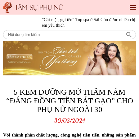
“Chỉ mặt, gọi tên” Top spa ở Sài Gòn được nhiều chị
Tiêu điểm
em yêu thích
“Save” ngay địa chỉ làm tóc đẹp Sài Gòn cho những
cô nàng mê làm đẹp
10 bí quyết làm đẹp cho nàng mọi độ tuổi
15 bí quyết làm đẹp da mặt từ thiên nhiên giúp nàng
luôn tươi trẻ
5 KEM DƯỠNG MỜ THÂM NÁM
“ĐÁNG ĐỒNG TIỀN BÁT GẠO” CHO
PHỤ NỮ NGOÀI 30
30/03/2024
Với thành phần chất lượng, công nghệ tiên tiến, những sản phẩm