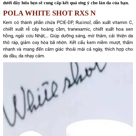
dưới đây hứa hẹn sẽ cung cấp kết quả ưng ý cho làn da của bạn.
POLA WHITE SHOT RXS N
Kem có thành phần chứa PCIE-DP, Rucinol, dẫn xuất vitamin C,
chiết xuất rễ cây hoàng cầm, tranexamic, chiết xuất hoa sen
hồng, ngải cứu Nhật,… Giúp dưỡng sáng, mờ thâm, cải thiện da
thô ráp, giảm oxy hóa bã nhờn. Kết cấu kem mềm mượt, thấm
nhanh và mang đến cảm giác thoải mái cả ngày, thích hợp cho
da dầu, da nhạy cảm.