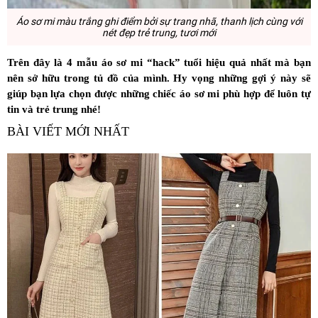
Áo sơ mi màu trắng
ghi điểm bởi sự trang nhã, thanh lịch cùng với
nét đẹp trẻ trung, tươi mới
Trên đây là 4 mẫu áo sơ mi “hack” tuổi hiệu quả nhất mà bạn
nên sở hữu trong tủ đồ của mình. Hy vọng những gợi ý này sẽ
giúp bạn lựa chọn được những chiếc áo sơ mi phù hợp để luôn tự
tin và trẻ trung nhé!
BÀI VIẾT MỚI NHẤT