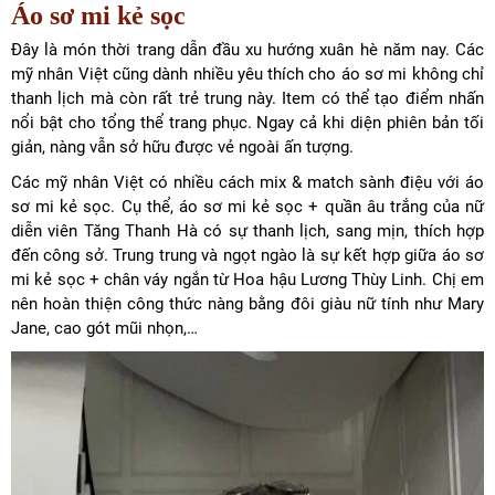
Áo sơ mi kẻ sọc
Đây là món thời trang dẫn đầu xu hướng xuân hè năm nay. Các
mỹ nhân Việt cũng dành nhiều yêu thích cho áo sơ mi không chỉ
thanh lịch mà còn rất trẻ trung này. Item có thể tạo điểm nhấn
nổi bật cho tổng thể trang phục. Ngay cả khi diện phiên bản tối
giản, nàng vẫn sở hữu được vẻ ngoài ấn tượng.
Các mỹ nhân Việt có nhiều cách mix & match sành điệu với áo
sơ mi kẻ sọc. Cụ thể, áo sơ mi kẻ sọc + quần âu trắng của nữ
diễn viên Tăng Thanh Hà có sự thanh lịch, sang mịn, thích hợp
đến công sở. Trung trung và ngọt ngào là sự kết hợp giữa áo sơ
mi kẻ sọc + chân váy ngắn từ Hoa hậu Lương Thùy Linh. Chị em
nên hoàn thiện công thức nàng bằng đôi giàu nữ tính như Mary
Jane, cao gót mũi nhọn,…