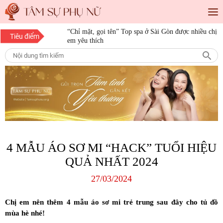
“Chỉ mặt, gọi tên” Top spa ở Sài Gòn được nhiều chị
Tiêu điểm
em yêu thích
“Save” ngay địa chỉ làm tóc đẹp Sài Gòn cho những
cô nàng mê làm đẹp
10 bí quyết làm đẹp cho nàng mọi độ tuổi
15 bí quyết làm đẹp da mặt từ thiên nhiên giúp nàng
luôn tươi trẻ
4 MẪU ÁO SƠ MI “HACK” TUỔI HIỆU
QUẢ NHẤT 2024
27/03/2024
Chị em nên thêm 4 mẫu áo sơ mi trẻ trung sau đây cho tủ đồ
mùa hè nhé!