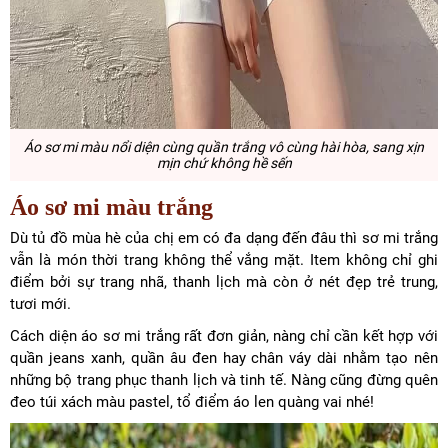
Áo sơ mi màu nổi diện cùng quần trắng
vô cùng hài hòa, sang xịn
mịn chứ không hề sến
Áo sơ mi màu trắng
Dù tủ đồ mùa hè của chị em có đa dạng đến đâu thì sơ mi trắng
vẫn là món thời trang không thể vắng mặt. Item không chỉ ghi
điểm bởi sự trang nhã, thanh lịch mà còn ở nét đẹp trẻ trung,
tươi mới.
Cách diện áo sơ mi trắng rất đơn giản, nàng chỉ cần kết hợp với
quần jeans xanh, quần âu đen hay chân váy dài nhằm tạo nên
những bộ trang phục thanh lịch và tinh tế. Nàng cũng đừng quên
đeo túi xách màu pastel, tổ điểm áo len quàng vai nhé!