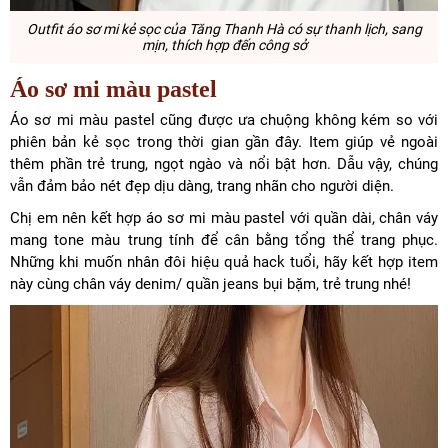
Outfit áo sơ mi kẻ sọc của Tăng Thanh Hà có sự thanh lịch, sang
mịn, thích hợp đến công sở
Áo sơ mi màu pastel
Áo sơ mi màu pastel cũng được ưa chuộng không kém so với
phiên bản kẻ sọc trong thời gian gần đây. Item giúp vẻ ngoài
thêm phần trẻ trung, ngọt ngào và nổi bật hơn. Dẫu vậy, chúng
vẫn đảm bảo nét đẹp dịu dàng, trang nhãn cho người diện.
Chị em nên kết hợp áo sơ mi màu pastel với quần dài, chân váy
mang tone màu trung tính để cân bằng tổng thể trang phục.
Những khi muốn nhân đôi hiệu quả hack tuổi, hãy kết hợp item
này cùng chân váy denim/ quần jeans bụi bặm, trẻ trung nhé!