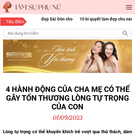
óc đẹp Sài Gòn cho
10 bí quyết làm đẹp cho nàng mọi độ tuổi
1
Tiêu điểm
p
n
4 HÀNH ĐỘNG CỦA CHA MẸ CÓ THỂ
GÂY TỔN THƯƠNG LÒNG TỰ TRỌNG
CỦA CON
07/09/2023
Lòng tự trọng có thể khuyến khích trẻ vượt qua thử thách, dám