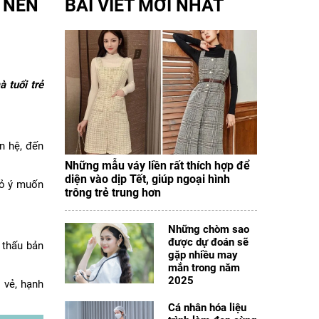
Ở NÊN
BÀI VIẾT MỚI NHẤT
 tuổi trẻ
n hệ, đến
Những mẫu váy liền rất thích hợp để
diện vào dịp Tết, giúp ngoại hình
gỏ ý muốn
trông trẻ trung hơn
Những chòm sao
được dự đoán sẽ
 thấu bản
gặp nhiều may
mắn trong năm
2025
 vẻ, hạnh
Cá nhân hóa liệu