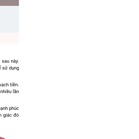
 sau này.
ể sử dụng
ạch tiền.
nhiều lần
hạnh phúc
m giác đó