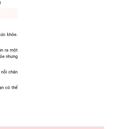
sức khỏe.
ận ra một
hỏe nhưng
 nỗi chân
ạn có thể