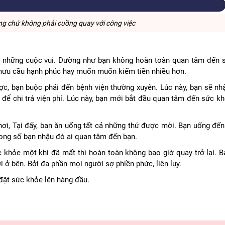
ng chứ không phải cuồng quay với công việc
ặc những cuộc vui. Dường như bạn không hoàn toàn quan tâm đến 
 mưu cầu hạnh phúc hay muốn muốn kiếm tiền nhiều hơn.
ược, bạn buộc phải đến bệnh viện thường xuyên. Lúc này, bạn sẽ nh
 để chi trả viện phí. Lúc này, bạn mới bắt đầu quan tâm đến sức k
chơi, Tại đấy, bạn ăn uống tất cả những thứ được mời. Bạn uống đến
trong số bạn nhậu đó ai quan tâm đến bạn.
c khỏe một khi đã mất thì hoàn toàn không bao giờ quay trở lại. B
ở bên. Bởi đa phần mọi người sợ phiền phức, liên lụy.
đặt sức khỏe lên hàng đầu.