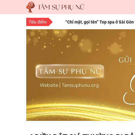
Tiêu điểm
“Chỉ mặt, gọi tên” Top spa ở Sài Gòn
“Save” ngay địa chỉ làm tóc đẹp Sà
10 bí quyết làm đẹp cho nàng mọi độ
15 bí quyết làm đẹp da mặt từ thiên 