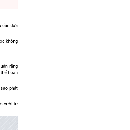
à cần dựa
 học không
luận rằng
 thể hoàn
 sao phát
m cười tự