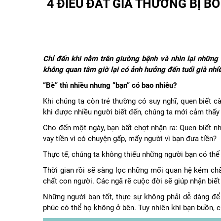
4 ĐIỀU ĐẮT GIÁ THƯỜNG BỊ BỎ
Chỉ đến khi nằm trên giường bệnh và nhìn lại những 
không quan tâm giờ lại có ảnh hưởng đến tuổi già nhi
“Bè” thì nhiều nhưng “bạn” có bao nhiêu?
Khi chúng ta còn trẻ thường có suy nghĩ, quen biết 
khi được nhiều người biết đến, chúng ta mới cảm thấy
Cho đến một ngày, bạn bất chợt nhận ra: Quen biết n
vay tiền vì có chuyện gấp, mấy người vì bạn đưa tiền?
Thực tế, chúng ta không thiếu những người bạn có thể 
Thời gian rồi sẽ sàng lọc những mối quan hệ kém chấ
chất con người. Các ngã rẽ cuộc đời sẽ giúp nhận biế
Những người bạn tốt, thực sự không phải dễ dàng để 
phúc có thể họ không ở bên. Tuy nhiên khi bạn buồn, c