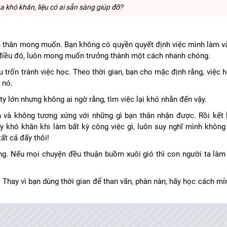
a khó khăn, liệu có ai sẵn sàng giúp đỡ?
bản thân mong muốn. Bạn không có quyền quyết định việc mình làm v
ề điều đó, luôn mong muốn trưởng thành một cách nhanh chóng.
ầu trốn tránh việc học. Theo thời gian, bạn cho mặc định rằng, việc
o nó.
y lớn nhưng không ai ngờ rằng, tìm việc lại khó nhằn đến vậy.
n và không tương xứng với những gì bạn thân nhận được. Rồi kết 
y khó khăn khi làm bất kỳ công việc gì, luôn suy nghĩ mình không
ất cả đấy thôi!
ng. Nếu mọi chuyện đều thuận buồm xuôi gió thì con người ta làm
 Thay vì bạn dùng thời gian để than vãn, phàn nàn, hãy học cách mỉ