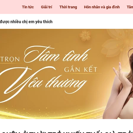
Tin tức
Giải trí
Thời trang
Hôn nhân và gia đình
Tâ
 được nhiều chị em yêu thích
i Gòn cho những cô nàng mê làm đẹp
 tuổi
nhiên giúp nàng luôn tươi trẻ