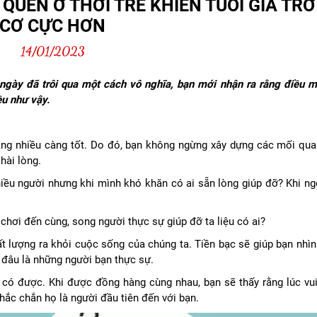
 QUÊN Ở THỜI TRẺ KHIẾN TUỔI GIÀ TR
CƠ CỰC HƠN
14/01/2023
ngày đã trôi qua một cách vô nghĩa, bạn mới nhận ra rằng điều mà
ều như vậy.
càng nhiều càng tốt. Do đó, bạn không ngừng xây dựng các mối qua
 hài lòng.
hiều người nhưng khi mình khó khăn có ai sẵn lòng giúp đỡ? Khi n
chơi đến cùng, song người thực sự giúp đỡ ta liệu có ai?
t lượng ra khỏi cuộc sống của chúng ta. Tiền bạc sẽ giúp bạn nhìn
t đâu là những người bạn thực sự.
có được. Khi được đồng hàng cùng nhau, bạn sẽ thấy rằng lúc vui
hắc chắn họ là người đầu tiên đến với bạn.