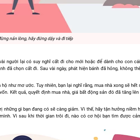
đừng nản lòng, hãy đứng dậy và đi tiếp
ài người lại có suy nghĩ cất đi cho mới hoặc để dành cho con cái
nh đã chọn cất đi. Sau vài ngày, phát hiện bánh đã hỏng, không th
ộ như mơ ước. Tuy nhiên, bạn lại nghĩ rằng, mua nhà xong sẽ hết s
vốn. Kết quả, quyết định mua nhà, giá bất động sản đó đã tăng lên 
trị những gì bạn đang có sẽ càng giảm. Vì thế, hãy tận hưởng niềm 
mình. Vì sau khi thời gian trôi đi, nào có cơ hội bạn tìm được cả