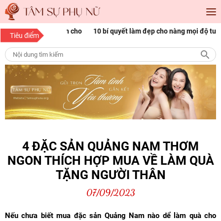
óc đẹp Sài Gòn cho
10 bí quyết làm đẹp cho nàng mọi độ tuổi
1
Tiêu điểm
p
n
4 ĐẶC SẢN QUẢNG NAM THƠM
NGON THÍCH HỢP MUA VỀ LÀM QUÀ
TẶNG NGƯỜI THÂN
07/09/2023
Nếu chưa biết mua đặc sản Quảng Nam nào dể làm quà cho