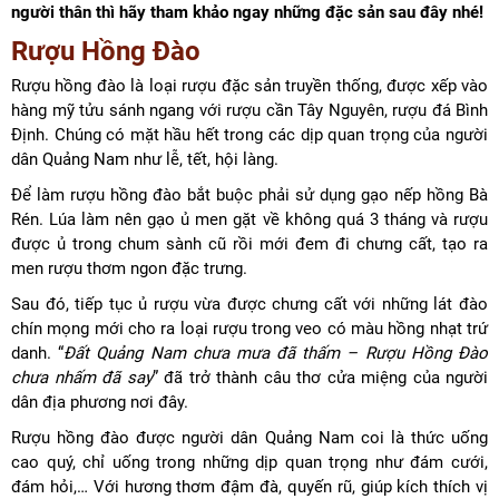
người thân thì hãy tham khảo ngay những đặc sản sau đây nhé!
Rượu Hồng Đào
Rượu hồng đào là loại rượu đặc sản truyền thống, được xếp vào
hàng mỹ tửu sánh ngang với rượu cần Tây Nguyên, rượu đá Bình
Định. Chúng có mặt hầu hết trong các dịp quan trọng của người
dân Quảng Nam như lễ, tết, hội làng.
Để làm rượu hồng đào bắt buộc phải sử dụng gạo nếp hồng Bà
Rén. Lúa làm nên gạo ủ men gặt về không quá 3 tháng và rượu
được ủ trong chum sành cũ rồi mới đem đi chưng cất, tạo ra
men rượu thơm ngon đặc trưng.
Sau đó, tiếp tục ủ rượu vừa được chưng cất với những lát đào
chín mọng mới cho ra loại rượu trong veo có màu hồng nhạt trứ
danh. “
Đất Quảng Nam chưa mưa đã thấm – Rượu Hồng Đào
chưa nhấm đã say
” đã trở thành câu thơ cửa miệng của người
dân địa phương nơi đây.
Rượu hồng đào được người dân Quảng Nam coi là thức uống
cao quý, chỉ uống trong những dịp quan trọng như đám cưới,
đám hỏi,… Với hương thơm đậm đà, quyến rũ, giúp kích thích vị