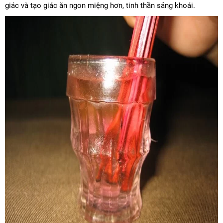
giác và tạo giác ăn ngon miệng hơn, tinh thần sảng khoái.