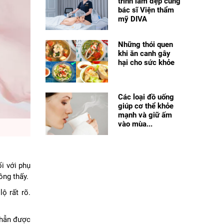
trình làm đẹp cùng
bác sĩ Viện thẩm
mỹ DIVA
Những thói quen
khi ăn canh gây
hại cho sức khỏe
Các loại đồ uống
giúp cơ thể khỏe
mạnh và giữ ấm
vào mùa...
ối với phụ
rông thấy.
ộ rất rõ.
nhẫn được