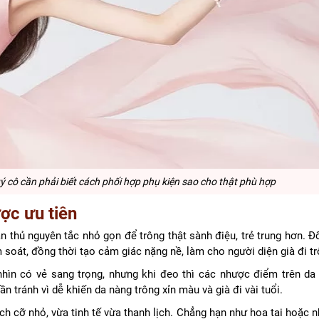
ý cô cần phải biết cách phối hợp phụ kiện sao cho thật phù hợp
ợc ưu tiên
n thủ nguyên tắc nhỏ gọn để trông thật sành điệu, trẻ trung hơn. Đ
m soát, đồng thời tạo cảm giác nặng nề, làm cho người diện già đi t
hìn có vẻ sang trọng, nhưng khi đeo thì các nhược điểm trên da l
ần tránh vì dễ khiến da nàng trông xỉn màu và già đi vài tuổi.
ch cỡ nhỏ, vừa tinh tế vừa thanh lịch. Chẳng hạn như hoa tai hoặc 