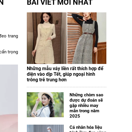
N
BÀI VIẾT MỚI NHẤT
đeo trang
 cẩn trọng
Những mẫu váy liền rất thích hợp để
diện vào dịp Tết, giúp ngoại hình
trông trẻ trung hơn
Những chòm sao
được dự đoán sẽ
gặp nhiều may
mắn trong năm
2025
Cá nhân hóa liệu