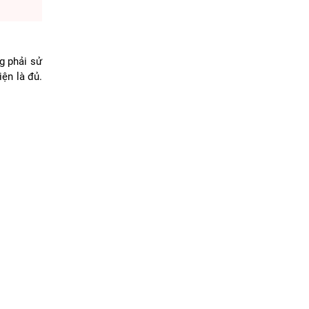
g phải sử
ện là đủ.