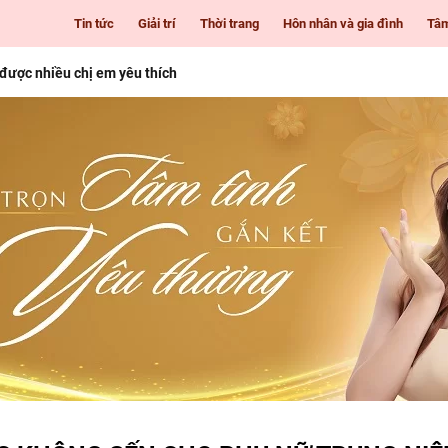
Tin tức
Giải trí
Thời trang
Hôn nhân và gia đình
Tâ
 được nhiều chị em yêu thích
i Gòn cho những cô nàng mê làm đẹp
 tuổi
nhiên giúp nàng luôn tươi trẻ