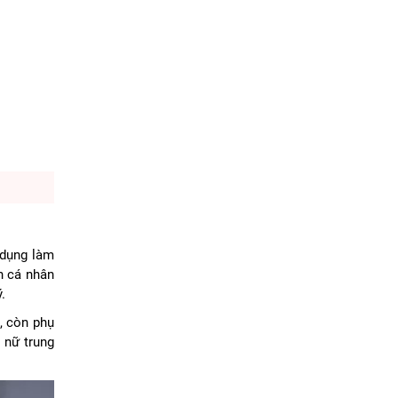
 dụng làm
h cá nhân
ý.
, còn phụ
 nữ trung