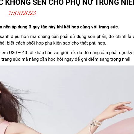
ỨC KHÔNG SẾN CHO PHỤ NỮ TRUNG NIÊ
17/07/2023
ên nên áp dụng 3 quy tắc này khi kết hợp cùng với trang sức.
 sành điệu hơn mà chẳng cần phải sử dụng son phấn, đó chính là 
hải biết cách phối hợp phụ kiện sao cho thật phù hợp.
ị em U30 – 40 sẽ khác hẳn với giới trẻ, do đó nàng cần phải cực kỳ
ện trang sức mà nàng cần học hỏi ngay để ghi điểm sang trọng nhé!