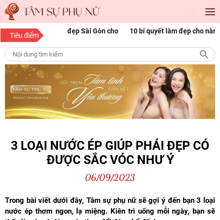
óc đẹp Sài Gòn cho
10 bí quyết làm đẹp cho nàng mọi độ tuổi
1
Tiêu điểm
p
n
3 LOẠI NƯỚC ÉP GIÚP PHÁI ĐẸP CÓ
ĐƯỢC SẮC VÓC NHƯ Ý
06/09/2023
Trong bài viết dưới đây, Tâm sự phụ nữ sẽ gợi ý đến bạn 3 loại
nước ép thơm ngon, lạ miệng. Kiên trì uống mỗi ngày, bạn sẽ