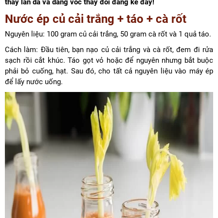
thấy làn da và dáng vóc thay đổi đáng kể đấy!
Nước ép củ cải trắng + táo
+ cà rốt
Nguyên liệu: 100 gram củ cải trắng, 50 gram cà rốt và 1 quả táo.
Cách làm: Đầu tiên, bạn nạo củ cải trắng và cà rốt, đem đi rửa
sạch rồi cắt khúc. Táo gọt vỏ hoặc để nguyên nhưng bắt buộc
phải bỏ cuống, hạt. Sau đó, cho tất cả nguyên liệu vào máy ép
để lấy nước uống.