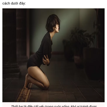
cách dưới đây:
Thất bại là điều tất yếu trong cuộc sống, khó ai tránh được