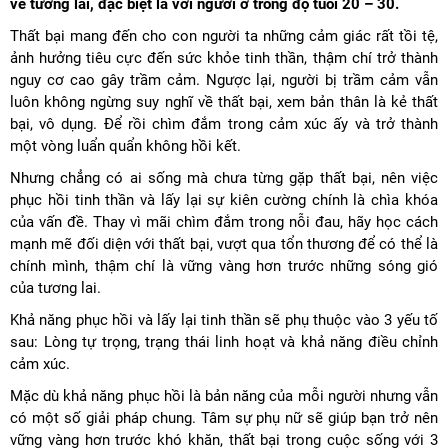
về tương lai, đặc biệt là với người ở trong độ tuổi 20 – 30.
Thất bại mang đến cho con người ta những cảm giác rất tồi tệ,
ảnh hưởng tiêu cực đến sức khỏe tinh thần, thậm chí trở thành
nguy cơ cao gây trầm cảm. Ngược lại, người bị trầm cảm vẫn
luôn không ngừng suy nghĩ về thất bại, xem bản thân là kẻ thất
bại, vô dụng. Để rồi chìm đắm trong cảm xúc ấy và trở thành
một vòng luẩn quẩn không hồi kết.
Nhưng chẳng có ai sống mà chưa từng gặp thất bại, nên việc
phục hồi tinh thần và lấy lại sự kiên cường chính là chìa khóa
của vấn đề. Thay vì mãi chìm đắm trong nỗi đau, hãy học cách
mạnh mẽ đối diện với thất bại, vượt qua tổn thương để có thể là
chính mình, thậm chí là vững vàng hơn trước những sóng gió
của tương lai.
Khả năng phục hồi và lấy lại tinh thần sẽ phụ thuộc vào 3 yếu tố
sau: Lòng tự trọng, trạng thái linh hoạt và khả năng điều chỉnh
cảm xúc.
Mặc dù khả năng phục hồi là bản năng của mỗi người nhưng vẫn
có một số giải pháp chung. Tâm sự phụ nữ sẽ giúp bạn trở nên
vững vàng hơn trước khó khăn, thất bại trong cuộc sống với 3