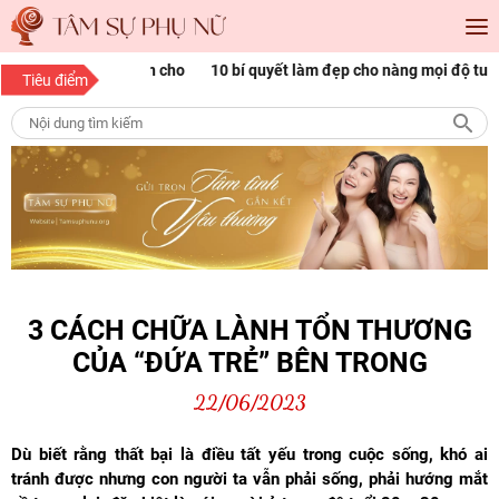
óc đẹp Sài Gòn cho
10 bí quyết làm đẹp cho nàng mọi độ tuổi
1
Tiêu điểm
p
n
3 CÁCH CHỮA LÀNH TỔN THƯƠNG
CỦA “ĐỨA TRẺ” BÊN TRONG
22/06/2023
Dù biết rằng thất bại là điều tất yếu trong cuộc sống, khó ai
tránh được nhưng con người ta vẫn phải sống, phải hướng mắt