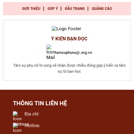
GIỚI THIỆU
GÓP Ý
ĐẦU TRANG
QUẢNG CÁO
Ý KIẾN BẠN ĐỌC
tamsuphunu@.org.vn
Tâm sự phụ nữ hi vọng sẽ nhận được nhiều đóng góp ý kiến và tâm
sự từ bạn học
THÔNG TIN LIÊN HỆ
Địa chỉ:
Hotline: