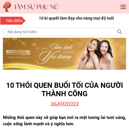
o
10 bí quyết làm đẹp cho nàng mọi độ tuổi
15 bí quyết làm đẹ
Tiêu điểm
nàng luôn tươi trẻ
10 THÓI QUEN BUỔI TỐI CỦA NGƯỜI
THÀNH CÔNG
26/07/2023
Những thói quen này sẽ giúp bạn mở ra một tương lai tươi sáng,
cuộc sống lành mạnh và ý nghĩa hơn.